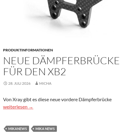
PRODUKTINFORMATIONEN
NEUE DÄMPFERBRÜCKE
FÜR DEN XB2
28. JULI 2026
MICHA
Von Xray gibt es diese neue vordere Dämpferbrücke
Neue Dämpferbrücke für den XB2
weiterlesen
→
MIKANEWS
MIKA NEWS