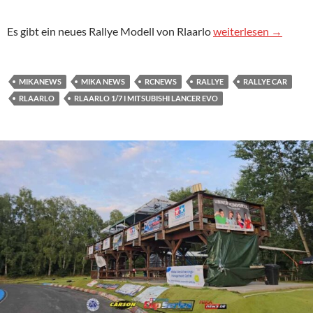
Rlaarlo 1/7 I Mitsub
Es gibt ein neues Rallye Modell von Rlaarlo
weiterlesen
→
MIKANEWS
MIKA NEWS
RCNEWS
RALLYE
RALLYE CAR
RLAARLO
RLAARLO 1/7 I MITSUBISHI LANCER EVO