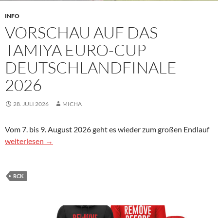
INFO
VORSCHAU AUF DAS
TAMIYA EURO-CUP
DEUTSCHLANDFINALE
2026
28. JULI 2026
MICHA
Vom 7. bis 9. August 2026 geht es wieder zum großen Endlauf
Vorschau auf das Tamiya Euro-Cup Deutschlandfinale 2026
weiterlesen
→
RCK