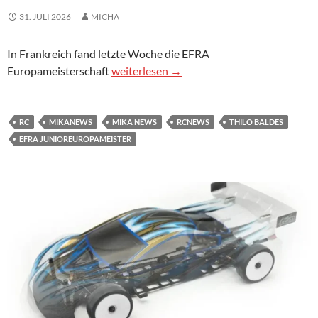
31. JULI 2026
MICHA
In Frankreich fand letzte Woche die EFRA
Baldes ist EFRA Junioren Europameister 
Europameisterschaft
weiterlesen
→
RC
MIKANEWS
MIKA NEWS
RCNEWS
THILO BALDES
EFRA JUNIOREUROPAMEISTER