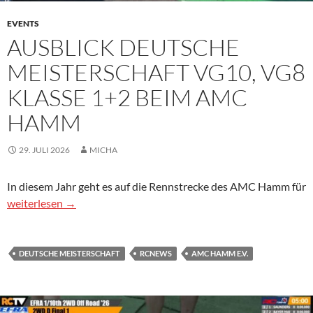
EVENTS
AUSBLICK DEUTSCHE
MEISTERSCHAFT VG10, VG8
KLASSE 1+2 BEIM AMC
HAMM
29. JULI 2026
MICHA
In diesem Jahr geht es auf die Rennstrecke des AMC Hamm für
Ausblick Deutsche Meisterschaft VG10, VG8 Klasse 1+2 bei
weiterlesen
→
DEUTSCHE MEISTERSCHAFT
RCNEWS
AMC HAMM E.V.