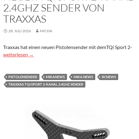
2.4GHZ SENDER VON
TRAXXAS
28. JULI 2026
MICHA
Traxxas hat einen neuen Pistolensender mit demTQi Sport 2-
Neuer TQi Sport 2-Kanal 2.4GHz Sender von TRAXXAS
weiterlesen
→
PISTOLENSENDER
MIKANEWS
MIKA NEWS
RCNEWS
TRAXXAS TQI SPORT 2-KANAL 2.4GHZ SENDER