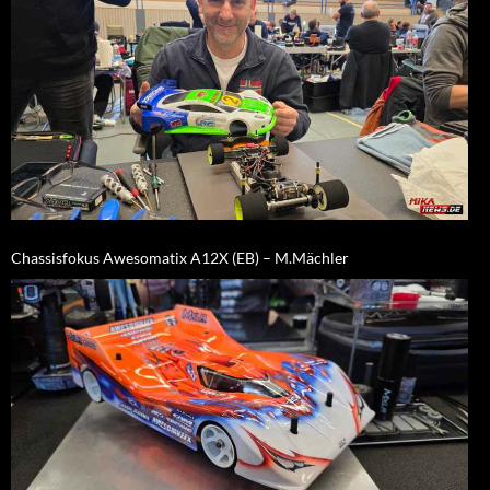
Chassisfokus Awesomatix A12X (EB) – M.Mächler