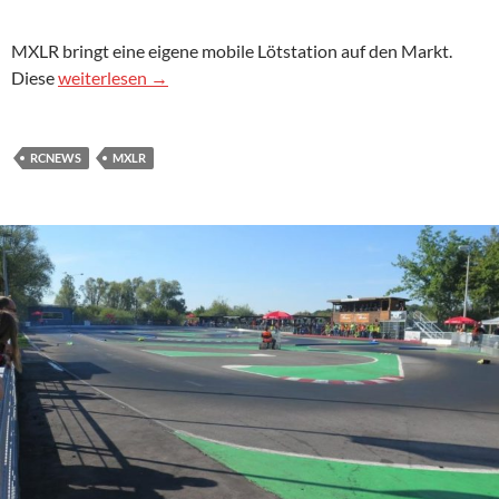
MXLR bringt eine eigene mobile Lötstation auf den Markt.
MXLR präsentiert die Mobile Soldering Station
Diese
weiterlesen
→
RCNEWS
MXLR