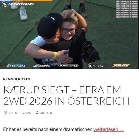
RENNBERICHTE
KÆRUP SIEGT – EFRA EM
2WD 2026 IN ÖSTERREICH
29. JULI 2026
MICHA
Kærup siegt – EFRA 
Er hat es bereits nach einem dramatischen
weiterlesen
→