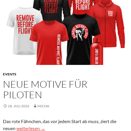
EVENTS
NEUE MOTIVE FÜR
PILOTEN
28. JULI 2026
MICHA
Das rote Fähnchen, das vor jedem Start ab muss, ziert die
NEUE MOTIVE FÜR PILOTEN
neuen
weiterlesen
→