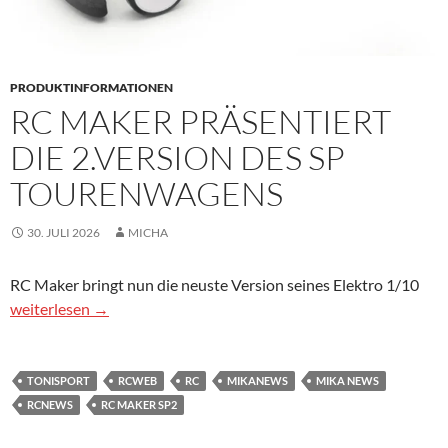
PRODUKTINFORMATIONEN
RC MAKER PRÄSENTIERT
DIE 2.VERSION DES SP
TOURENWAGENS
30. JULI 2026
MICHA
RC Maker bringt nun die neuste Version seines Elektro 1/10
RC Maker präsentiert die 2.Version des SP Tourenwagens
weiterlesen
→
TONISPORT
RCWEB
RC
MIKANEWS
MIKA NEWS
RCNEWS
RC MAKER SP2