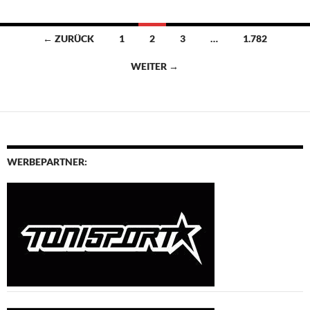
Beitragsnavigation
← ZURÜCK
1
2
3
…
1.782
WEITER →
WERBEPARTNER: