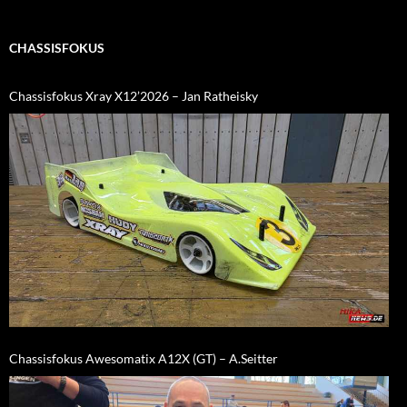
CHASSISFOKUS
Chassisfokus Xray X12’2026 – Jan Ratheisky
Chassisfokus Awesomatix A12X (GT) – A.Seitter