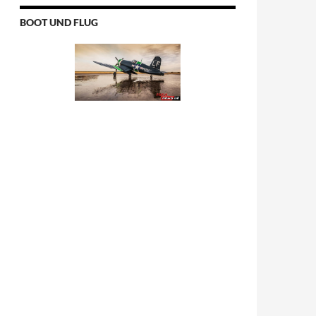
BOOT UND FLUG
 – Markus Feldmann