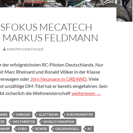
ISFOKUS MECATECH
– MARKUS FELDMANN
KARSTEN HARTINGER
ner der erfolgreichsten RC-Piloten Deutschlands. Nur
mit Marc Rheinard und Ronald Völker in der Klasse
urenwagen oder
Jörn Neumann in ORE4WD
. Viele
t unzählige DM-Titel hat er bereits eingefahren. Sein
Chassisfokus Mecatech FW01
ibt sicherlich die Weltmeisterschaft
weiterlesen
→
NNER
ONROAD
GLATTBAHN
EUROPAMEISTER
TER
WELTMEISTER
WORLD CHAMPION
NSHIP
EURO
RCWEB
GROSSMODELL
RC