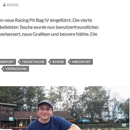
MICHA
 neue Racing Pit Bag IV eingeführt. Die vierte
 beliebten Tasche wurde nun benutzerfreundlicher.
verbessert, neue Grafiken und bessere Näthe. Die
rttasche
NISPORT
TRAGETASCHE
RCWEB
MIBOSPORT
VERPACKUNG