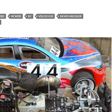
ERD
RCWEB
RC
VELOX V10
SILVIO HÄCHLER