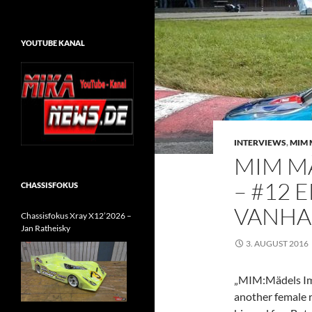
YOUTUBE KANAL
INTERVIEWS
,
MIM 
MIM M
– #12
CHASSISFOKUS
VANH
Chassisfokus Xray X12’2026 –
Jan Ratheisky
3. AUGUST 2016
„MIM:Mädels Im 
another female 