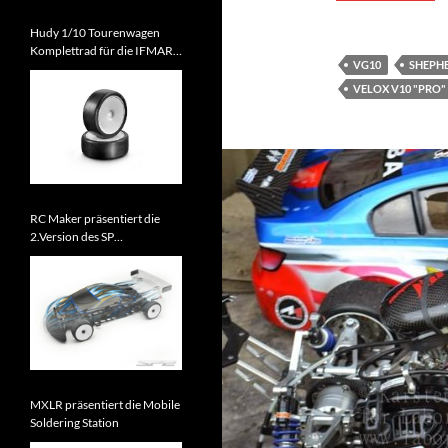
Hudy 1/10 Tourenwagen
Komplettrad für die IFMAR
VG10
SHEPH
WM 2026 zugelassen
VELOX V10 "PRO"
RC Maker präsentiert die
2.Version des SP
Tourenwagens
MXLR präsentiert die Mobile
Soldering Station