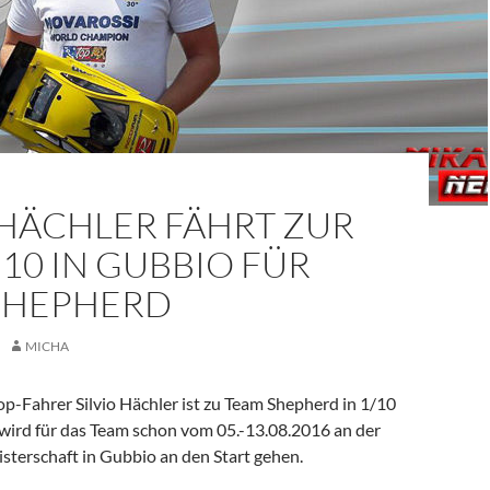
 HÄCHLER FÄHRT ZUR
10 IN GUBBIO FÜR
SHEPHERD
MICHA
p-Fahrer Silvio Hächler ist zu Team Shepherd in 1/10
wird für das Team schon vom 05.-13.08.2016 an der
erschaft in Gubbio an den Start gehen.
fährt zur WM VG10 in Gubbio für Team Shepherd