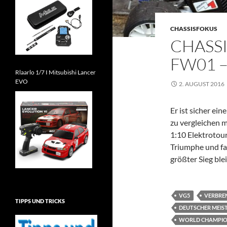
CHASSISFOKUS
CHASS
FW01 
Rlaarlo 1/7 I Mitsubishi Lancer
EVO
2. AUGUST 2016
Er ist sicher ei
zu vergleichen 
1:10 Elektroto
Triumphe und fas
größter Sieg ble
VG5
VERBRE
TIPPS UND TRICKS
DEUTSCHER MEIS
WORLD CHAMPIO