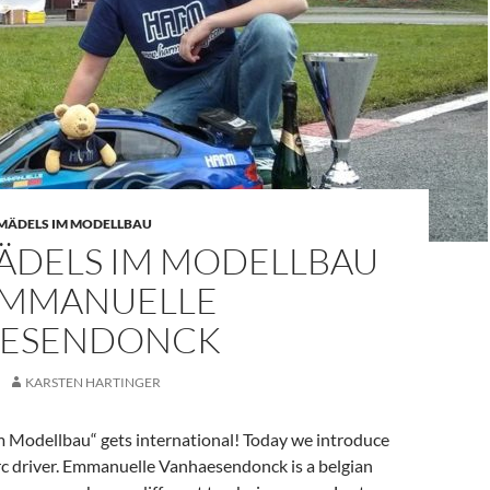
MÄDELS IM MODELLBAU
ÄDELS IM MODELLBAU
 EMMANUELLE
AESENDONCK
KARSTEN HARTINGER
Modellbau“ gets international! Today we introduce
rc driver. Emmanuelle Vanhaesendonck is a belgian