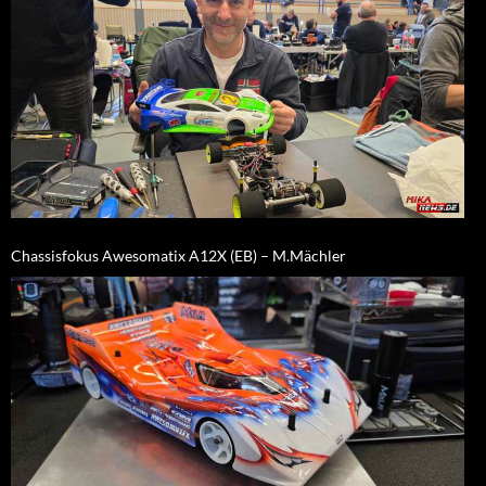
Chassisfokus Awesomatix A12X (EB) – M.Mächler