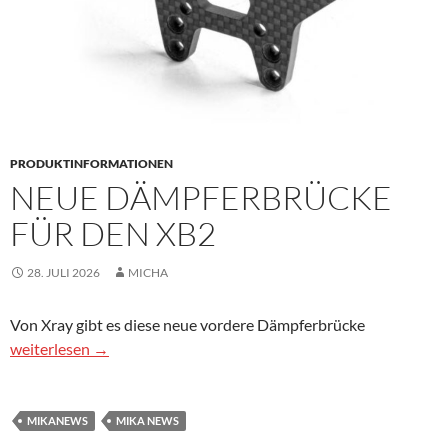
PRODUKTINFORMATIONEN
NEUE DÄMPFERBRÜCKE
FÜR DEN XB2
28. JULI 2026
MICHA
Von Xray gibt es diese neue vordere Dämpferbrücke
Neue Dämpferbrücke für den XB2
weiterlesen
→
MIKANEWS
MIKA NEWS