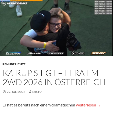
RENNBERICHTE
KÆRUP SIEGT – EFRA EM
2WD 2026 IN ÖSTERREICH
29. JULI 2026
MICHA
Kærup siegt – EFRA 
Er hat es bereits nach einem dramatischen
weiterlesen
→