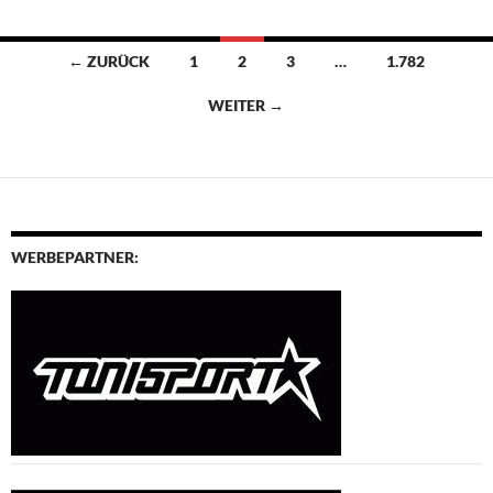
Beitragsnavigation
← ZURÜCK
1
2
3
…
1.782
WEITER →
WERBEPARTNER: