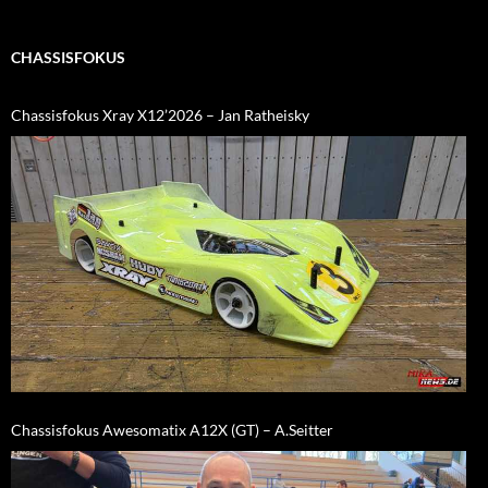
CHASSISFOKUS
Chassisfokus Xray X12’2026 – Jan Ratheisky
Chassisfokus Awesomatix A12X (GT) – A.Seitter