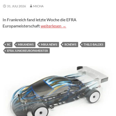
31. JULI 2026
MICHA
In Frankreich fand letzte Woche die EFRA
Baldes ist EFRA Junioren Europameister 
Europameisterschaft
weiterlesen
→
RC
MIKANEWS
MIKA NEWS
RCNEWS
THILO BALDES
EFRA JUNIOREUROPAMEISTER