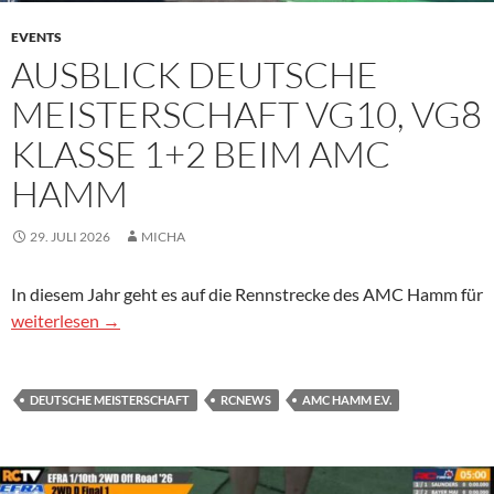
EVENTS
AUSBLICK DEUTSCHE
MEISTERSCHAFT VG10, VG8
KLASSE 1+2 BEIM AMC
HAMM
29. JULI 2026
MICHA
In diesem Jahr geht es auf die Rennstrecke des AMC Hamm für
Ausblick Deutsche Meisterschaft VG10, VG8 Klasse 1+2 bei
weiterlesen
→
DEUTSCHE MEISTERSCHAFT
RCNEWS
AMC HAMM E.V.