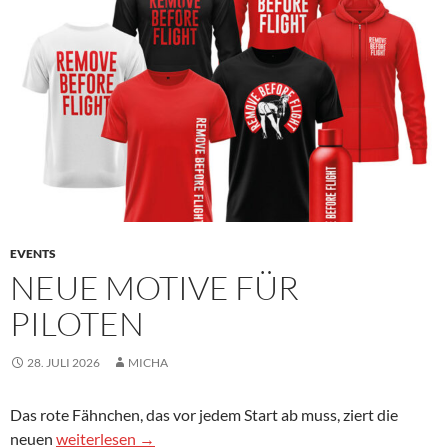
EVENTS
NEUE MOTIVE FÜR
PILOTEN
28. JULI 2026
MICHA
Das rote Fähnchen, das vor jedem Start ab muss, ziert die
NEUE MOTIVE FÜR PILOTEN
neuen
weiterlesen
→