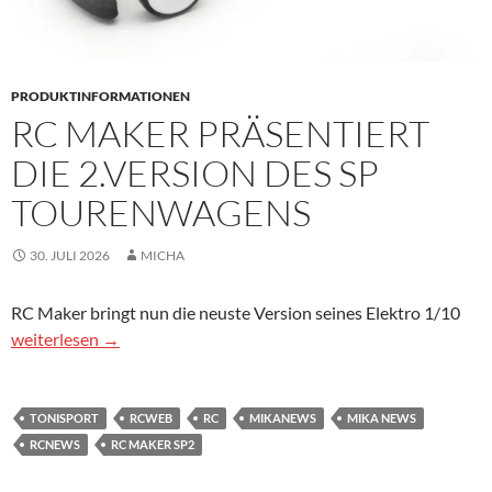
PRODUKTINFORMATIONEN
RC MAKER PRÄSENTIERT
DIE 2.VERSION DES SP
TOURENWAGENS
30. JULI 2026
MICHA
RC Maker bringt nun die neuste Version seines Elektro 1/10
RC Maker präsentiert die 2.Version des SP Tourenwagens
weiterlesen
→
TONISPORT
RCWEB
RC
MIKANEWS
MIKA NEWS
RCNEWS
RC MAKER SP2