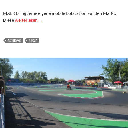
MXLR bringt eine eigene mobile Lötstation auf den Markt.
MXLR präsentiert die Mobile Soldering Station
Diese
weiterlesen
→
RCNEWS
MXLR