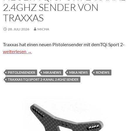
2.4GHZ SENDER VON
TRAXXAS
28. JULI 2026
MICHA
Traxxas hat einen neuen Pistolensender mit demTQi Sport 2-
Neuer TQi Sport 2-Kanal 2.4GHz Sender von TRAXXAS
weiterlesen
→
PISTOLENSENDER
MIKANEWS
MIKA NEWS
RCNEWS
TRAXXAS TQI SPORT 2-KANAL 2.4GHZ SENDER