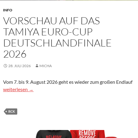
INFO
VORSCHAU AUF DAS
TAMIYA EURO-CUP
DEUTSCHLANDFINALE
2026
28. JULI 2026
MICHA
Vom 7. bis 9. August 2026 geht es wieder zum großen Endlauf
Vorschau auf das Tamiya Euro-Cup Deutschlandfinale 2026
weiterlesen
→
RCK