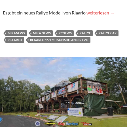
Rlaarlo 1/7 I Mitsub
Es gibt ein neues Rallye Modell von Rlaarlo
weiterlesen
→
MIKANEWS
MIKA NEWS
RCNEWS
RALLYE
RALLYE CAR
RLAARLO
RLAARLO 1/7 I MITSUBISHI LANCER EVO