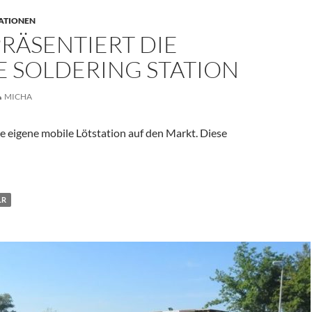
ATIONEN
RÄSENTIERT DIE
E SOLDERING STATION
MICHA
e eigene mobile Lötstation auf den Markt. Diese
t die Mobile Soldering Station
LR