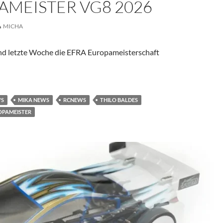
AMEISTER VG8 2026
MICHA
and letzte Woche die EFRA Europameisterschaft
 Junioren Europameister VG8 2026
WS
MIKA NEWS
RCNEWS
THILO BALDES
OPAMEISTER