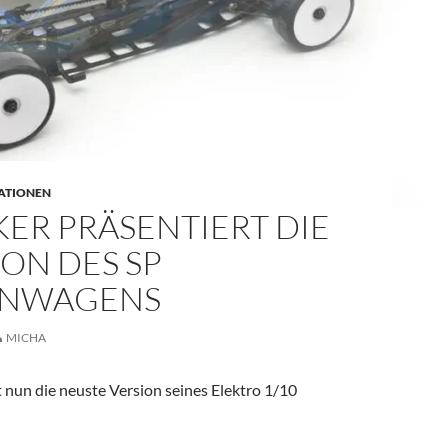
ATIONEN
ER PRÄSENTIERT DIE
ION DES SP
ENWAGENS
MICHA
 nun die neuste Version seines Elektro 1/10
tiert die 2.Version des SP Tourenwagens