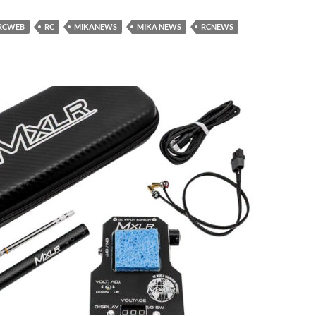
RCWEB
RC
MIKANEWS
MIKA NEWS
RCNEWS