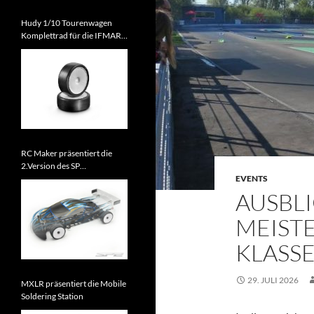
Hudy 1/10 Tourenwagen
Komplettrad für die IFMAR
WM 2026 zugelassen
RC Maker präsentiert die
2.Version des SP
Tourenwagens
EVENTS
AUSBL
MEISTE
KLASS
29. JULI 2026
MXLR präsentiert die Mobile
Soldering Station