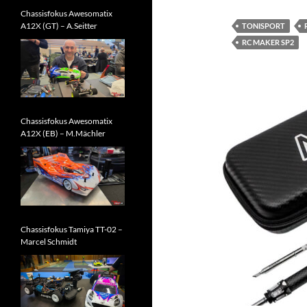
Chassisfokus Awesomatix
A12X (GT) – A.Seitter
TONISPORT
RC MAKER SP2
Chassisfokus Awesomatix
A12X (EB) – M.Mächler
Chassisfokus Tamiya TT-02 –
Marcel Schmidt