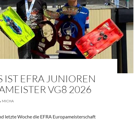
 IST EFRA JUNIOREN
AMEISTER VG8 2026
MICHA
and letzte Woche die EFRA Europameisterschaft
 Junioren Europameister VG8 2026