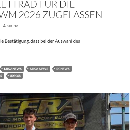
ETTRAD FÜR DIE
 WM 2026 ZUGELASSEN
MICHA
e Bestätigung, dass bei der Auswahl des
enwagen Komplettrad für die IFMAR WM 2026 zugelassen
MIKANEWS
MIKA NEWS
RCNEWS
ES
803068