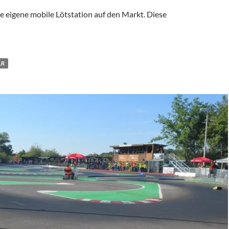
e eigene mobile Lötstation auf den Markt. Diese
t die Mobile Soldering Station
LR