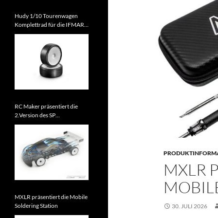
Hudy 1/10 Tourenwagen
Komplettrad für die IFMAR
WM 2026 zugelassen
RC Maker präsentiert die
2.Version des SP
Tourenwagens
PRODUKTINFORM
MXLR P
MOBIL
MXLR präsentiert die Mobile
Soldering Station
30. JULI 2026