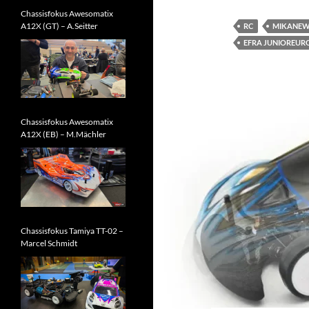
Chassisfokus Awesomatix
A12X (GT) – A.Seitter
RC
MIKANE
EFRA JUNIOREUR
Chassisfokus Awesomatix
A12X (EB) – M.Mächler
Chassisfokus Tamiya TT-02 –
Marcel Schmidt