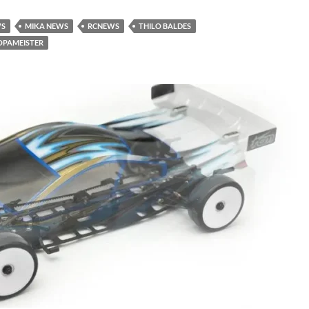
WS
MIKA NEWS
RCNEWS
THILO BALDES
OPAMEISTER