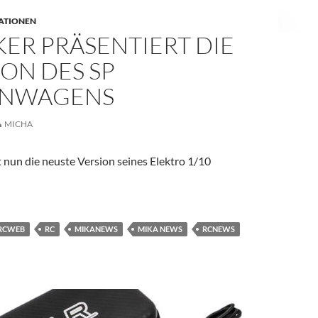
ATIONEN
ER PRÄSENTIERT DIE
ION DES SP
ENWAGENS
MICHA
 nun die neuste Version seines Elektro 1/10
tiert die 2.Version des SP Tourenwagens
RCWEB
RC
MIKANEWS
MIKA NEWS
RCNEWS