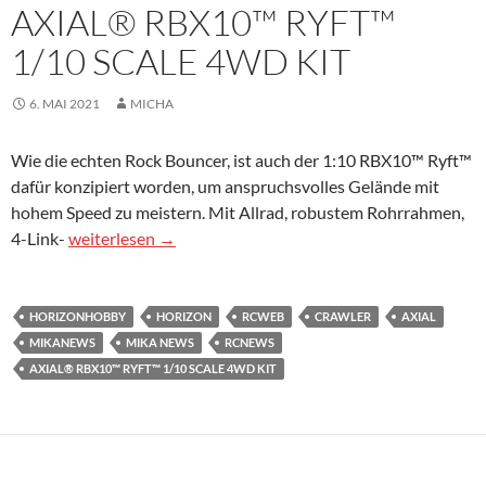
AXIAL® RBX10™ RYFT™
1/10 SCALE 4WD KIT
6. MAI 2021
MICHA
Wie die echten Rock Bouncer, ist auch der 1:10 RBX10™ Ryft™
dafür konzipiert worden, um anspruchsvolles Gelände mit
hohem Speed zu meistern. Mit Allrad, robustem Rohrrahmen,
Axial® RBX10™ Ryft™ 1/10 Scale 4WD Kit
4-Link-
weiterlesen
→
HORIZONHOBBY
HORIZON
RCWEB
CRAWLER
AXIAL
MIKANEWS
MIKA NEWS
RCNEWS
AXIAL® RBX10™ RYFT™ 1/10 SCALE 4WD KIT