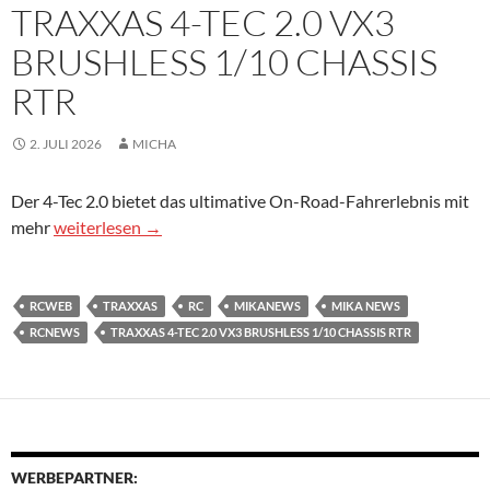
TRAXXAS 4-TEC 2.0 VX3
BRUSHLESS 1/10 CHASSIS
RTR
2. JULI 2026
MICHA
Der 4-Tec 2.0 bietet das ultimative On-Road-Fahrerlebnis mit
TRAXXAS 4-TEC 2.0 VX3 Brushless 1/10 Chassis RTR
mehr
weiterlesen
→
RCWEB
TRAXXAS
RC
MIKANEWS
MIKA NEWS
RCNEWS
TRAXXAS 4-TEC 2.0 VX3 BRUSHLESS 1/10 CHASSIS RTR
WERBEPARTNER: