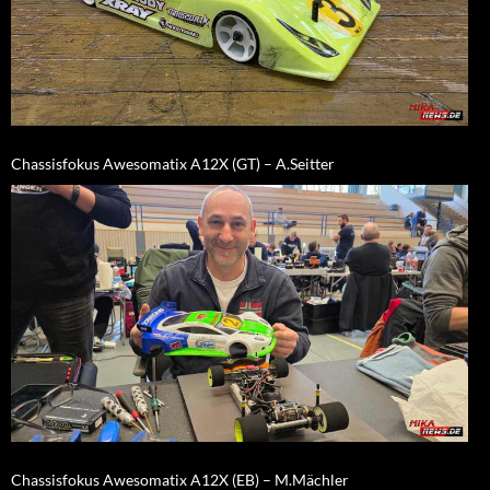
Chassisfokus Awesomatix A12X (GT) – A.Seitter
Chassisfokus Awesomatix A12X (EB) – M.Mächler