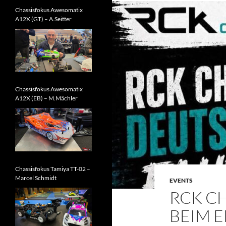
Chassisfokus Awesomatix
A12X (GT) – A.Seitter
Chassisfokus Awesomatix
A12X (EB) – M.Mächler
Chassisfokus Tamiya TT-02 –
Marcel Schmidt
EVENTS
RCK C
BEIM 