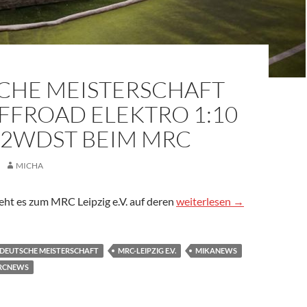
CHE MEISTERSCHAFT
FFROAD ELEKTRO 1:10
 2WDST BEIM MRC
MICHA
Deutsche Meisterschaft 2
eht es zum MRC Leipzig e.V. auf deren
weiterlesen
→
DEUTSCHE MEISTERSCHAFT
MRC-LEIPZIG E.V.
MIKANEWS
RCNEWS