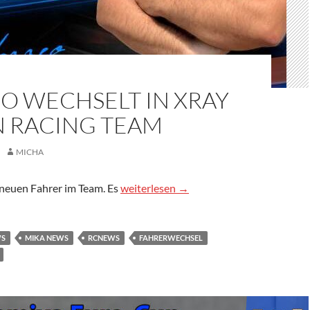
O WECHSELT IN XRAY
N RACING TEAM
MICHA
Mazzeo wechselt in Xray Italien Racing
neuen Fahrer im Team. Es
weiterlesen
→
WS
MIKA NEWS
RCNEWS
FAHRERWECHSEL