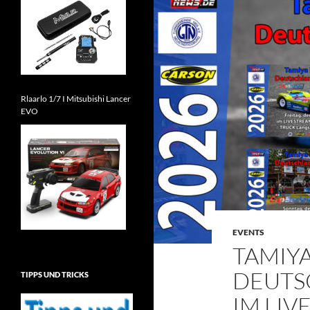
Rlaarlo 1/7 I Mitsubishi Lancer
EVO
EVENTS
TAMIY
DEUTS
TIPPS UND TRICKS
IM LIV