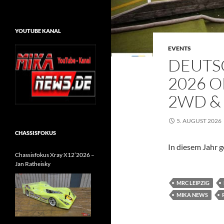
YOUTUBE KANAL
EVENTS
DEUTS
2026 O
2WD &
5. AUGUST 2026
CHASSISFOKUS
In diesem Jahr g
Chassisfokus Xray X12’2026 –
Jan Ratheisky
MRC LEIPZIG
MIKA NEWS