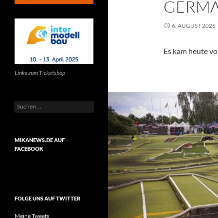
GERMA
6. AUGUST 2026
Es kam heute vo
Links zum Ticketshop
Suchen
nach:
MIKANEWS.DE AUF
FACEBOOK
FOLGE UNS AUF TWITTER
Meine Tweets