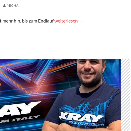
MICHA
RCK Challenge DM 2026 beim EMC
ht mehr hin, bis zum Endlauf
weiterlesen
→