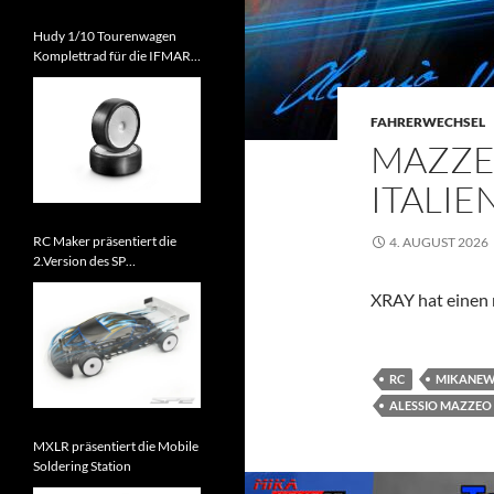
Hudy 1/10 Tourenwagen
Komplettrad für die IFMAR
WM 2026 zugelassen
FAHRERWECHSEL
MAZZE
ITALIE
RC Maker präsentiert die
4. AUGUST 2026
2.Version des SP
Tourenwagens
XRAY hat einen 
RC
MIKANE
ALESSIO MAZZEO
MXLR präsentiert die Mobile
Soldering Station