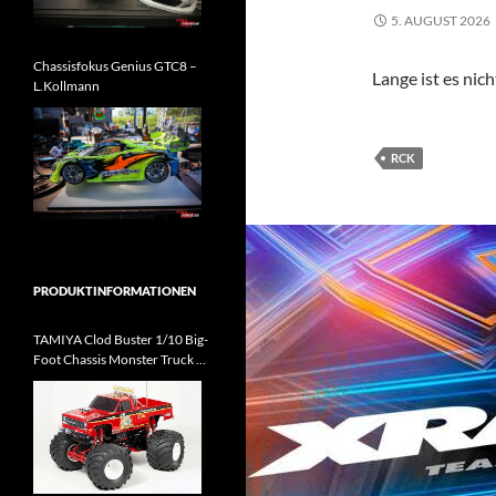
5. AUGUST 2026
Chassisfokus Genius GTC8 –
Lange ist es nic
L.Kollmann
RCK
PRODUKTINFORMATIONEN
TAMIYA Clod Buster 1/10 Big-
Foot Chassis Monster Truck Kit
kommt