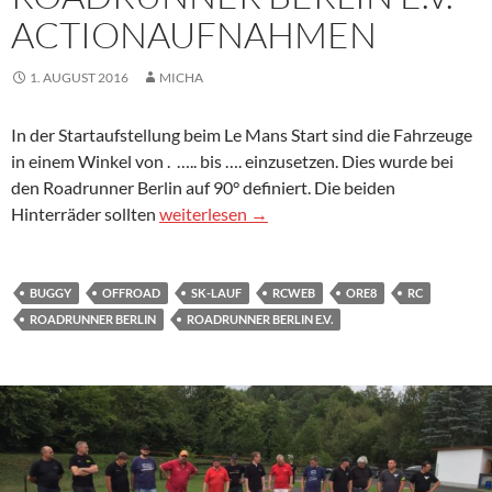
ACTIONAUFNAHMEN
1. AUGUST 2016
MICHA
In der Startaufstellung beim Le Mans Start sind die Fahrzeuge
in einem Winkel von . ….. bis …. einzusetzen. Dies wurde bei
den Roadrunner Berlin auf 90° definiert. Die beiden
5.SK-LAUF OST BEI DEN ROADRUNNER BERL
Hinterräder sollten
weiterlesen
→
BUGGY
OFFROAD
SK-LAUF
RCWEB
ORE8
RC
ROADRUNNER BERLIN
ROADRUNNER BERLIN E.V.