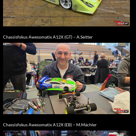
Chassisfokus Awesomatix A12X (GT) – A.Seitter
Chassisfokus Awesomatix A12X (EB) – M.Mächler