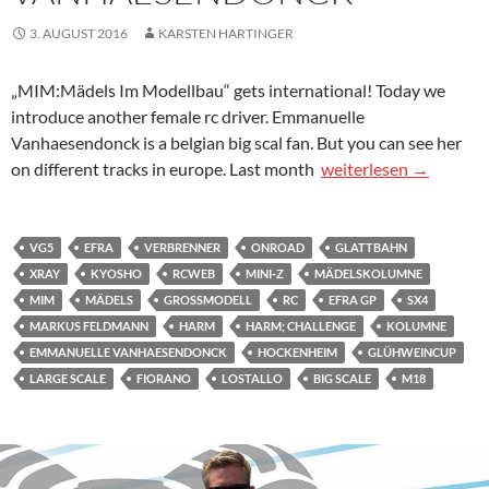
3. AUGUST 2016
KARSTEN HARTINGER
„MIM:Mädels Im Modellbau“ gets international! Today we
introduce another female rc driver. Emmanuelle
Vanhaesendonck is a belgian big scal fan. But you can see her
MIM Mädels im Model
on different tracks in europe. Last month
weiterlesen
→
VG5
EFRA
VERBRENNER
ONROAD
GLATTBAHN
XRAY
KYOSHO
RCWEB
MINI-Z
MÄDELSKOLUMNE
MIM
MÄDELS
GROSSMODELL
RC
EFRA GP
SX4
MARKUS FELDMANN
HARM
HARM; CHALLENGE
KOLUMNE
EMMANUELLE VANHAESENDONCK
HOCKENHEIM
GLÜHWEINCUP
LARGE SCALE
FIORANO
LOSTALLO
BIG SCALE
M18