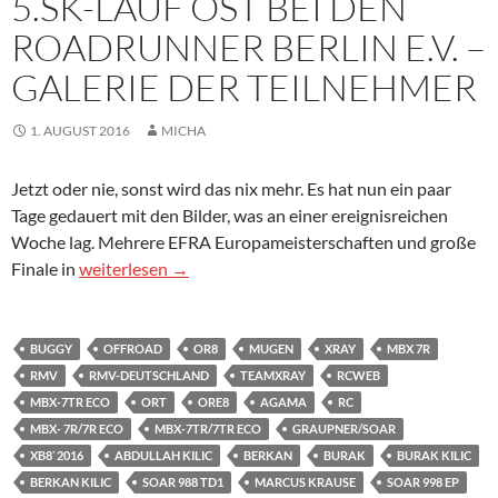
5.SK-LAUF OST BEI DEN
ROADRUNNER BERLIN E.V. –
GALERIE DER TEILNEHMER
1. AUGUST 2016
MICHA
Jetzt oder nie, sonst wird das nix mehr. Es hat nun ein paar
Tage gedauert mit den Bilder, was an einer ereignisreichen
Woche lag. Mehrere EFRA Europameisterschaften und große
5.SK-LAUF OST BEI DEN ROADRUNNER BERLIN E.V. – G
Finale in
weiterlesen
→
BUGGY
OFFROAD
OR8
MUGEN
XRAY
MBX 7R
RMV
RMV-DEUTSCHLAND
TEAMXRAY
RCWEB
MBX-7TR ECO
ORT
ORE8
AGAMA
RC
MBX- 7R/7R ECO
MBX-7TR/7TR ECO
GRAUPNER/SOAR
XB8`2016
ABDULLAH KILIC
BERKAN
BURAK
BURAK KILIC
BERKAN KILIC
SOAR 988 TD1
MARCUS KRAUSE
SOAR 998 EP