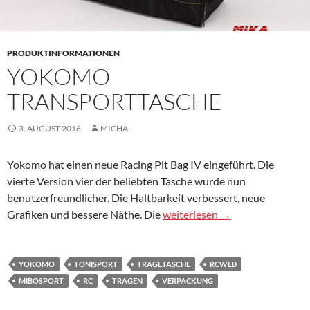
PRODUKTINFORMATIONEN
YOKOMO
TRANSPORTTASCHE
3. AUGUST 2016
MICHA
Yokomo hat einen neue Racing Pit Bag IV eingeführt. Die
vierte Version vier der beliebten Tasche wurde nun
benutzerfreundlicher. Die Haltbarkeit verbessert, neue
Yokomo Transporttasche
Grafiken und bessere Näthe. Die
weiterlesen
→
YOKOMO
TONISPORT
TRAGETASCHE
RCWEB
MIBOSPORT
RC
TRAGEN
VERPACKUNG