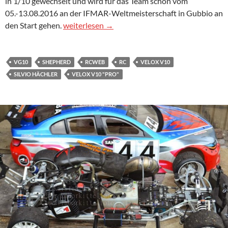
in 1/10 gewechselt und wird für das Team schon vom
05.-13.08.2016 an der IFMAR-Weltmeisterschaft in Gubbio an
Silvio Hächler fährt zur WM VG10 in Gubbio f
den Start gehen.
weiterlesen
→
VG10
SHEPHERD
RCWEB
RC
VELOX V10
SILVIO HÄCHLER
VELOX V10 "PRO"