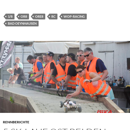
1/8
OR8
ORE8
RC
WOP-RACING
BAD OEYNHAUSEN
RENNBERICHTE