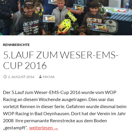
RENNBERICHTE
5.LAUF ZUM WESER-EMS-
CUP 2016
2. AUGUST 2016
MICHA
Der 5.Lauf zum Weser-EMS-Cup 2016 wurde vom WOP
Racing an diesem Wochende ausgetragen. Dies war das
vorletzt Rennen in dieser Serie. Gefahren wurde diesmal beim
WOP Racing in Bad Oeynhausen. Dort hat der Verein im Jahr
2008 ihre permanante Rennstrecke aus dem Boden
5.Lauf zum Weser-EMS-Cup 2016
„gestampft“.
weiterlesen
→