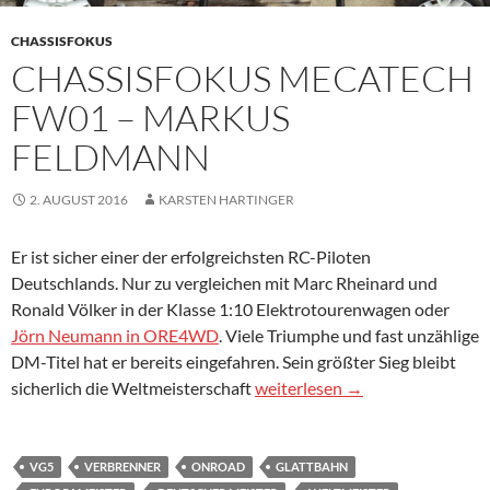
CHASSISFOKUS
CHASSISFOKUS MECATECH
FW01 – MARKUS
FELDMANN
2. AUGUST 2016
KARSTEN HARTINGER
Er ist sicher einer der erfolgreichsten RC-Piloten
Deutschlands. Nur zu vergleichen mit Marc Rheinard und
Ronald Völker in der Klasse 1:10 Elektrotourenwagen oder
Jörn Neumann in ORE4WD
. Viele Triumphe und fast unzählige
DM-Titel hat er bereits eingefahren. Sein größter Sieg bleibt
Chassisfokus Mecatech FW01 
sicherlich die Weltmeisterschaft
weiterlesen
→
VG5
VERBRENNER
ONROAD
GLATTBAHN