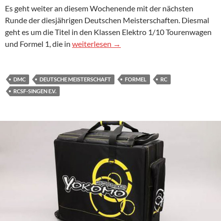
Es geht weiter an diesem Wochenende mit der nächsten
Runde der diesjährigen Deutschen Meisterschaften. Diesmal
geht es um die Titel in den Klassen Elektro 1/10 Tourenwagen
Deutsche Meisterschaft EGTW und EGF1 be
und Formel 1, die in
weiterlesen
→
DMC
DEUTSCHE MEISTERSCHAFT
FORMEL
RC
RCSF-SINGEN E.V.