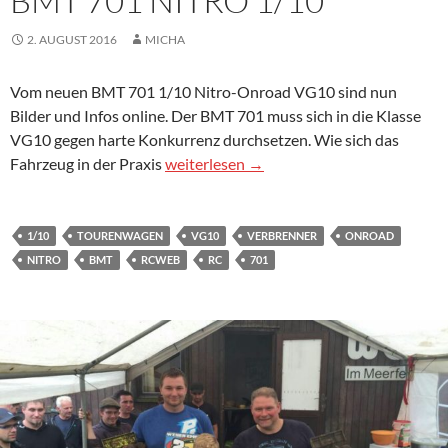
BMT 701 NITRO 1/10
2. AUGUST 2016
MICHA
Vom neuen BMT 701 1/10 Nitro-Onroad VG10 sind nun
Bilder und Infos online. Der BMT 701 muss sich in die Klasse
VG10 gegen harte Konkurrenz durchsetzen. Wie sich das
BMT 701 Nitro 1/10
Fahrzeug in der Praxis
weiterlesen
→
1/10
TOURENWAGEN
VG10
VERBRENNER
ONROAD
NITRO
BMT
RCWEB
RC
701