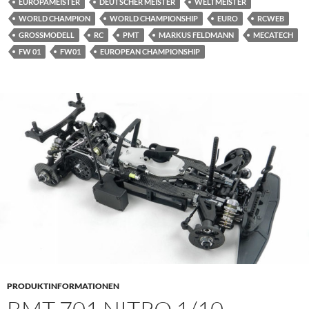
EUROPAMEISTER
DEUTSCHER MEISTER
WELTMEISTER
WORLD CHAMPION
WORLD CHAMPIONSHIP
EURO
RCWEB
GROSSMODELL
RC
PMT
MARKUS FELDMANN
MECATECH
FW 01
FW01
EUROPEAN CHAMPIONSHIP
PRODUKTINFORMATIONEN