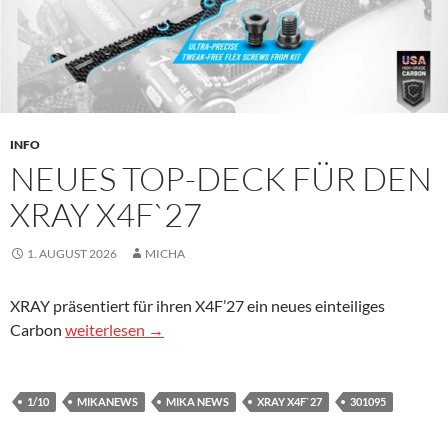
INFO
NEUES TOP-DECK FÜR DEN
XRAY X4F`27
1. AUGUST 2026
MICHA
XRAY präsentiert für ihren X4F’27 ein neues einteiliges
Neues Top-Deck für den Xray X4F`27
Carbon
weiterlesen
→
1/10
MIKANEWS
MIKA NEWS
XRAY X4F`27
301095