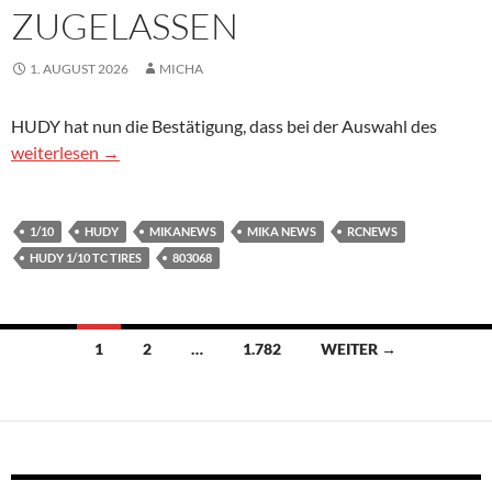
ZUGELASSEN
1. AUGUST 2026
MICHA
HUDY hat nun die Bestätigung, dass bei der Auswahl des
Hudy 1/10 Tourenwagen Komplettrad für die IFMAR WM 2026 
weiterlesen
→
1/10
HUDY
MIKANEWS
MIKA NEWS
RCNEWS
HUDY 1/10 TC TIRES
803068
Beitragsnavigation
1
2
…
1.782
WEITER →