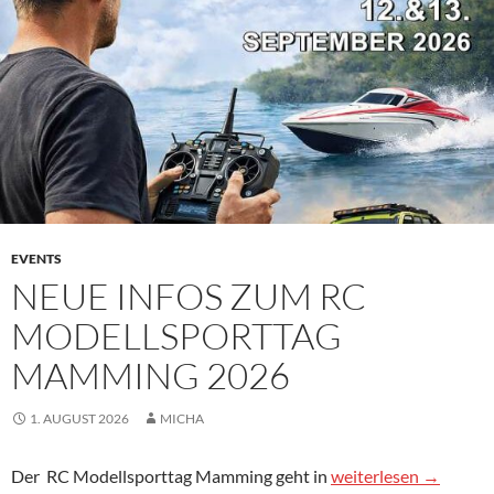
EVENTS
NEUE INFOS ZUM RC
MODELLSPORTTAG
MAMMING 2026
1. AUGUST 2026
MICHA
Neue Infos zum RC 
Der
RC
Modellsporttag Mamming geht in
weiterlesen
→