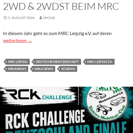
2WD & 2WDST BEIM MRC
5. AUGUST 2026
MICHA
In diesem Jahr geht es zum MRC Leipzig e.V. auf deren
Deutsche Meisterschaft 2026 Offroad Elektro 1:10 2WD & 2
weiterlesen
→
MRC LEIPZIG
DEUTSCHE MEISTERSCHAFT
MRC-LEIPZIG E.V.
MIKANEWS
MIKA NEWS
RCNEWS