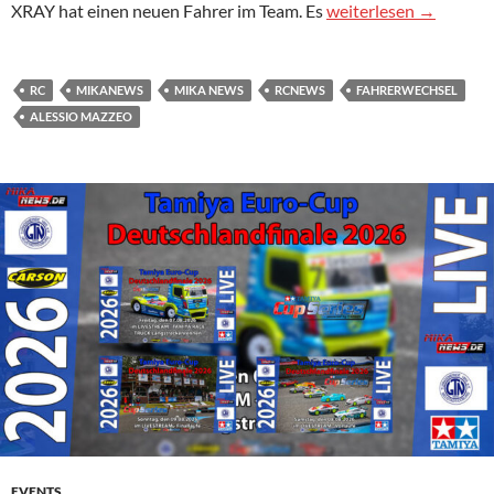
Mazzeo wechselt in Xr
XRAY hat einen neuen Fahrer im Team. Es
weiterlesen
→
RC
MIKANEWS
MIKA NEWS
RCNEWS
FAHRERWECHSEL
ALESSIO MAZZEO
EVENTS