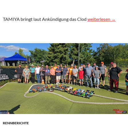
TAMIYA Clod Buster 
TAMIYA bringt laut Ankündigung das Clod
weiterlesen
→
RENNBERICHTE