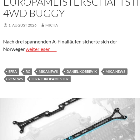
EUROPAMEISTERSCHAFTSTI
4WD BUGGY
1. AUGUST 2026
MICHA
Nach drei spannenden A-Finalläufen sicherte sich der
Ein Norweger holt den EFRA Europameisterschaftsti
Norweger
weiterlesen
→
EFRA
RC
MIKANEWS
DANIEL KOBBEVIK
MIKA NEWS
RCNEWS
EFRA EUROPAMEISTER