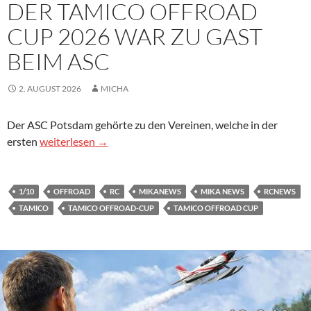
DER TAMICO OFFROAD
CUP 2026 WAR ZU GAST
BEIM ASC
2. AUGUST 2026
MICHA
Der ASC Potsdam gehörte zu den Vereinen, welche in der
Der Tamico Offroad Cup 2026 war zu Gast beim ASC
ersten
weiterlesen
→
1/10
OFFROAD
RC
MIKANEWS
MIKA NEWS
RCNEWS
TAMICO
TAMICO OFFROAD-CUP
TAMICO OFFROAD CUP