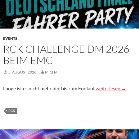
EVENTS
RCK CHALLENGE DM 2026
BEIM EMC
5. AUGUST 2026
MICHA
RCK Challenge DM 
Lange ist es nicht mehr hin, bis zum Endlauf
weiterlesen
→
RCK