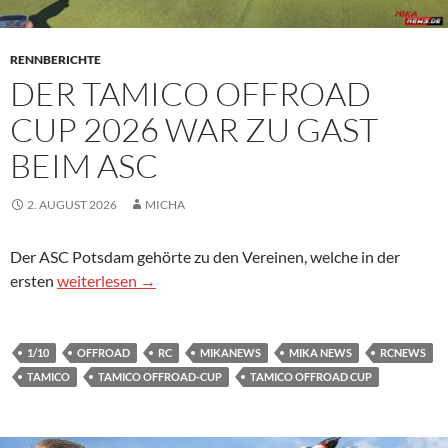
RENNBERICHTE
DER TAMICO OFFROAD
CUP 2026 WAR ZU GAST
BEIM ASC
2. AUGUST 2026
MICHA
Der ASC Potsdam gehörte zu den Vereinen, welche in der
Der Tamico Offroad Cup 2026 war zu Gast beim ASC
ersten
weiterlesen
→
1/10
OFFROAD
RC
MIKANEWS
MIKA NEWS
RCNEWS
TAMICO
TAMICO OFFROAD-CUP
TAMICO OFFROAD CUP