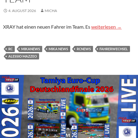
4. AUGUST 2026
MICHA
Mazzeo wechselt in Xr
XRAY hat einen neuen Fahrer im Team. Es
weiterlesen
→
RC
MIKANEWS
MIKA NEWS
RCNEWS
FAHRERWECHSEL
ALESSIO MAZZEO