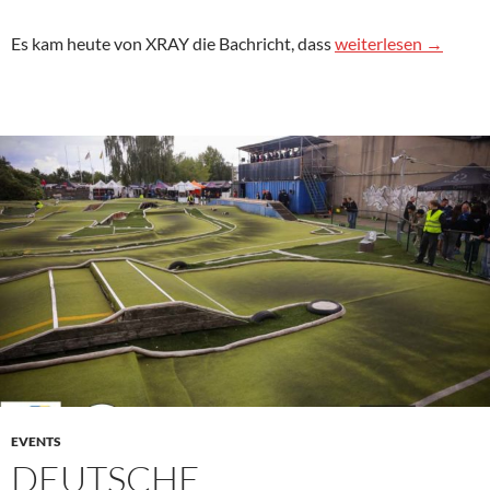
Unterschütz im XRA
Es kam heute von XRAY die Bachricht, dass
weiterlesen
→
EVENTS
DEUTSCHE