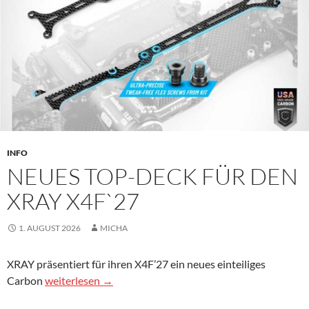
INFO
NEUES TOP-DECK FÜR DEN
XRAY X4F`27
1. AUGUST 2026
MICHA
XRAY präsentiert für ihren X4F’27 ein neues einteiliges
Neues Top-Deck für den Xray X4F`27
Carbon
weiterlesen
→