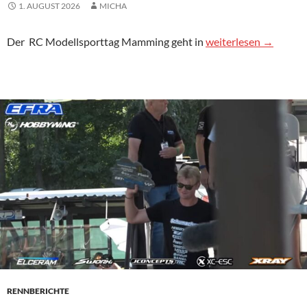
1. AUGUST 2026
MICHA
Neue Infos zum RC 
Der
RC
Modellsporttag Mamming geht in
weiterlesen
→
RENNBERICHTE