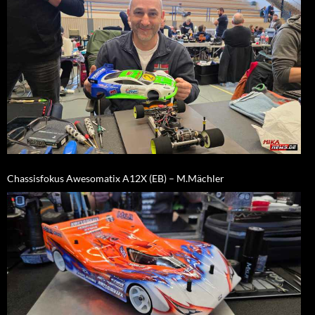
Chassisfokus Awesomatix A12X (EB) – M.Mächler