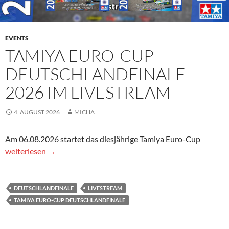
EVENTS
TAMIYA EURO-CUP
DEUTSCHLANDFINALE
2026 IM LIVESTREAM
4. AUGUST 2026
MICHA
Am 06.08.2026 startet das diesjährige Tamiya Euro-Cup
Tamiya Euro-Cup Deutschlandfinale 2026 im Livestream
weiterlesen
→
DEUTSCHLANDFINALE
LIVESTREAM
TAMIYA EURO-CUP DEUTSCHLANDFINALE