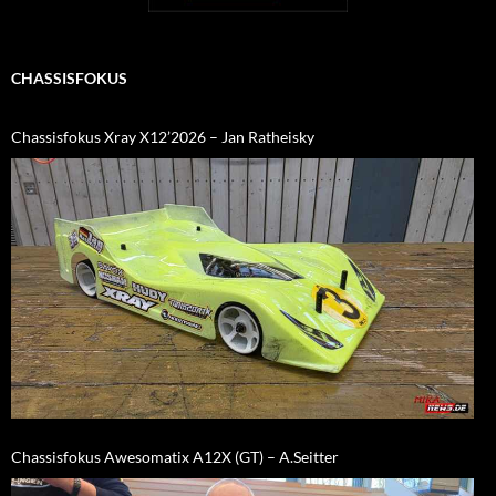
CHASSISFOKUS
Chassisfokus Xray X12’2026 – Jan Ratheisky
Chassisfokus Awesomatix A12X (GT) – A.Seitter