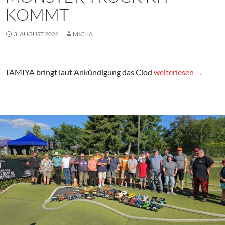
KOMMT
3. AUGUST 2026
MICHA
TAMIYA Clod Buster 
TAMIYA bringt laut Ankündigung das Clod
weiterlesen
→