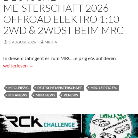
MEISTERSCHAFT 2026
OFFROAD ELEKTRO 1:10
2WD & 2WDST BEIM MRC
5. AUGUST 2026
MICHA
In diesem Jahr geht es zum MRC Leipzig e.V. auf deren
Deutsche Meisterschaft 2026 Offroad Elektro 1:10 2WD & 2
weiterlesen
→
MRC LEIPZIG
DEUTSCHE MEISTERSCHAFT
MRC-LEIPZIG E.V.
MIKANEWS
MIKA NEWS
RCNEWS