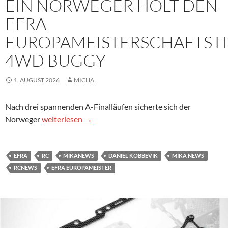
EIN NORWEGER HOLT DEN
EFRA
EUROPAMEISTERSCHAFTSTI
4WD BUGGY
1. AUGUST 2026
MICHA
Nach drei spannenden A-Finalläufen sicherte sich der
Ein Norweger holt den EFRA Europameisterschaftsti
Norweger
weiterlesen
→
EFRA
RC
MIKANEWS
DANIEL KOBBEVIK
MIKA NEWS
RCNEWS
EFRA EUROPAMEISTER