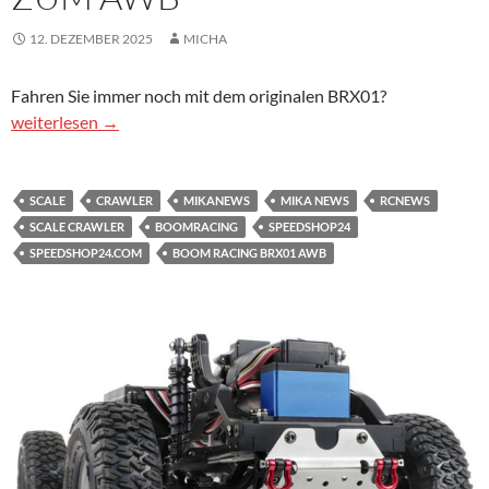
12. DEZEMBER 2025
MICHA
Fahren Sie immer noch mit dem originalen BRX01?
BoomRacing Umbausatz vom BRX01 zum AWB
weiterlesen
→
SCALE
CRAWLER
MIKANEWS
MIKA NEWS
RCNEWS
SCALE CRAWLER
BOOMRACING
SPEEDSHOP24
SPEEDSHOP24.COM
BOOM RACING BRX01 AWB