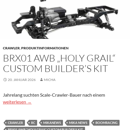
CRAWLER
,
PRODUKTINFORMATIONEN
BRX01 AWB „HOLY GRAIL“
CUSTOM BUILDER’S KIT
20. JANUAR 2026
MICHA
Jahrelang suchten Scale-Crawler-Bauer nach einem
BRX01 AWB „Holy Grail“ Custom Builder’s Kit
weiterlesen
→
CRAWLER
RC
MIKANEWS
MIKA NEWS
BOOMRACING
BRX01 AWB "HOLY GRAIL" CUSTOM BUILDER'S KIT