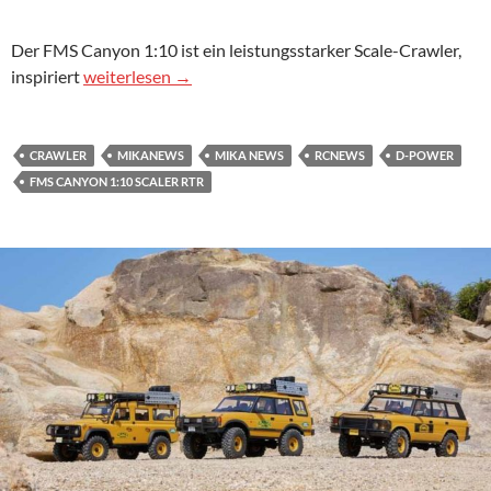
Der FMS Canyon 1:10 ist ein leistungsstarker Scale-Crawler,
FMS CANYON 1:10 SCALER RTR
inspiriert
weiterlesen
→
CRAWLER
MIKANEWS
MIKA NEWS
RCNEWS
D-POWER
FMS CANYON 1:10 SCALER RTR