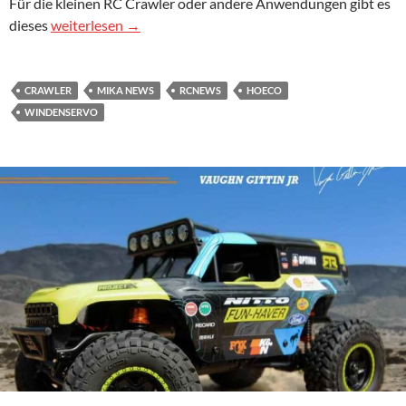
Für die kleinen RC Crawler oder andere Anwendungen gibt es
EcoPower 360° Windenservo für Mini-Crawler
dieses
weiterlesen
→
CRAWLER
MIKA NEWS
RCNEWS
HOECO
WINDENSERVO