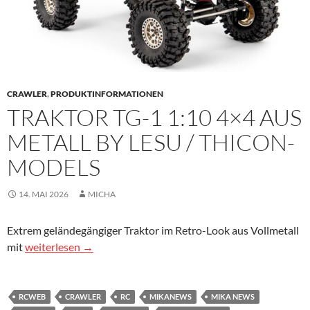
CRAWLER
,
PRODUKTINFORMATIONEN
TRAKTOR TG-1 1:10 4×4 AUS
METALL BY LESU / THICON-
MODELS
14. MAI 2026
MICHA
Extrem geländegängiger Traktor im Retro-Look aus Vollmetall
Traktor TG-1 1:10 4×4 aus Metall by LESU / thicon-models
mit
weiterlesen
→
RCWEB
CRAWLER
RC
MIKANEWS
MIKA NEWS