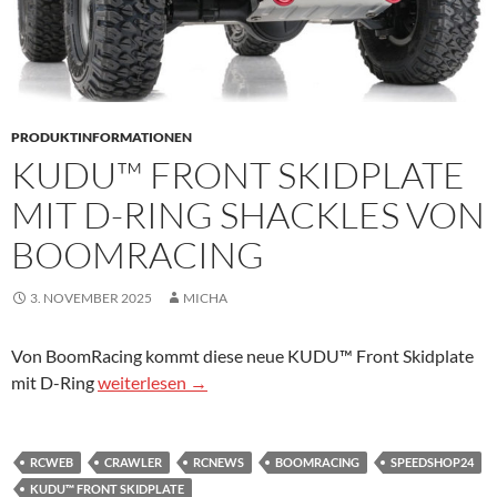
PRODUKTINFORMATIONEN
KUDU™ FRONT SKIDPLATE
MIT D-RING SHACKLES VON
BOOMRACING
3. NOVEMBER 2025
MICHA
Von BoomRacing kommt diese neue KUDU™ Front Skidplate
KUDU™ Front Skidplate mit D-Ring Shackles von B
mit D-Ring
weiterlesen
→
RCWEB
CRAWLER
RCNEWS
BOOMRACING
SPEEDSHOP24
KUDU™ FRONT SKIDPLATE