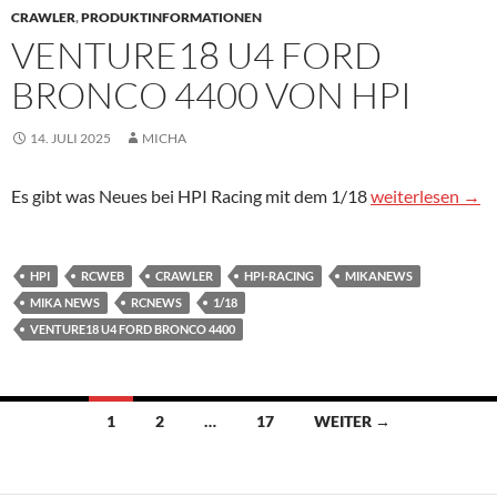
CRAWLER
,
PRODUKTINFORMATIONEN
VENTURE18 U4 FORD
BRONCO 4400 VON HPI
14. JULI 2025
MICHA
Venture18 U4 
Es gibt was Neues bei HPI Racing mit dem 1/18
weiterlesen
→
HPI
RCWEB
CRAWLER
HPI-RACING
MIKANEWS
MIKA NEWS
RCNEWS
1/18
VENTURE18 U4 FORD BRONCO 4400
Beitragsnavigation
1
2
…
17
WEITER →