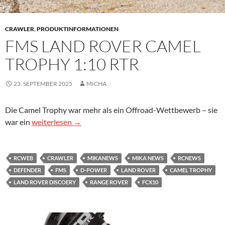
CRAWLER
,
PRODUKTINFORMATIONEN
FMS LAND ROVER CAMEL
TROPHY 1:10 RTR
23. SEPTEMBER 2025
MICHA
Die Camel Trophy war mehr als ein Offroad-Wettbewerb – sie
FMS LAND ROVER CAMEL TROPHY 1:10 RTR
war ein
weiterlesen
→
RCWEB
CRAWLER
MIKANEWS
MIKA NEWS
RCNEWS
DEFENDER
FMS
D-POWER
LAND ROVER
CAMEL TROPHY
LAND ROVER DISCOERY
RANGE ROVER
FCX10