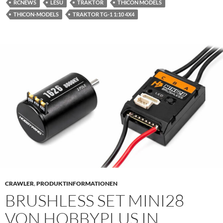
RCNEWS
LESU
TRAKTOR
THICON MODELS
THICON-MODELS
TRAKTOR TG-1 1:10 4X4
CRAWLER
,
PRODUKTINFORMATIONEN
BRUSHLESS SET MINI28
VON HOBBYPLUS IN