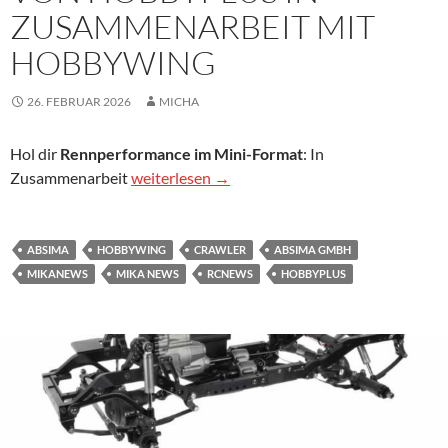
ZUSAMMENARBEIT MIT
HOBBYWING
26. FEBRUAR 2026
MICHA
Hol dir
Rennperformance im Mini-Format
: In
Brushless Set Mini28 von HobbyPlus in Zus
Zusammenarbeit
weiterlesen
→
ABSIMA
HOBBYWING
CRAWLER
ABSIMA GMBH
MIKANEWS
MIKA NEWS
RCNEWS
HOBBYPLUS