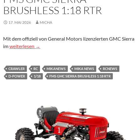
BRUSHLESS 1:18 RTR
17. MAI 2026
MICHA
Mit dem offiziell von General Motors lizenzierten GMC Sierra
FMS GMC SIERRA BRUSHLESS 1:18 RTR
im
weiterlesen
→
CRAWLER
RC
MIKANEWS
MIKA NEWS
RCNEWS
D-POWER
1/18
FMS GMC SIERRA BRUSHLESS 1:18 RTR