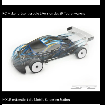
RC Maker präsentiert die 2.Version des SP Tourenwagens
MXLR präsentiert die Mobile Soldering Station