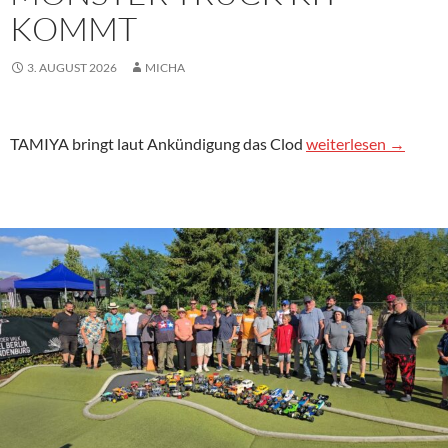
KOMMT
3. AUGUST 2026
MICHA
TAMIYA Clod Buster 
TAMIYA bringt laut Ankündigung das Clod
weiterlesen
→