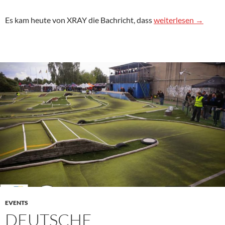
Unterschütz im XRA
Es kam heute von XRAY die Bachricht, dass
weiterlesen
→
EVENTS
DEUTSCHE