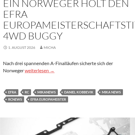
EIN NORWEGER HOLT DEN
EFRA
EUROPAMEISTERSCHAFTSTI
4WD BUGGY
1. AUGUST 2026
MICHA
Nach drei spannenden A-Finalläufen sicherte sich der
Ein Norweger holt den EFRA Europameisterschaftsti
Norweger
weiterlesen
→
EFRA
RC
MIKANEWS
DANIEL KOBBEVIK
MIKA NEWS
RCNEWS
EFRA EUROPAMEISTER