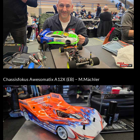
Chassisfokus Awesomatix A12X (EB) – M.Mächler