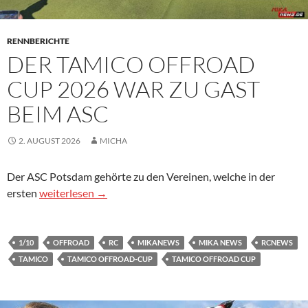
RENNBERICHTE
DER TAMICO OFFROAD
CUP 2026 WAR ZU GAST
BEIM ASC
2. AUGUST 2026
MICHA
Der ASC Potsdam gehörte zu den Vereinen, welche in der
Der Tamico Offroad Cup 2026 war zu Gast beim ASC
ersten
weiterlesen
→
1/10
OFFROAD
RC
MIKANEWS
MIKA NEWS
RCNEWS
TAMICO
TAMICO OFFROAD-CUP
TAMICO OFFROAD CUP