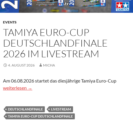
EVENTS
TAMIYA EURO-CUP
DEUTSCHLANDFINALE
2026 IM LIVESTREAM
4. AUGUST 2026
MICHA
Am 06.08.2026 startet das diesjährige Tamiya Euro-Cup
Tamiya Euro-Cup Deutschlandfinale 2026 im Livestream
weiterlesen
→
DEUTSCHLANDFINALE
LIVESTREAM
TAMIYA EURO-CUP DEUTSCHLANDFINALE