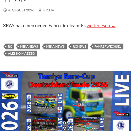
4. AUGUST 2026
MICHA
Mazzeo wechselt in Xr
XRAY hat einen neuen Fahrer im Team. Es
weiterlesen
→
RC
MIKANEWS
MIKA NEWS
RCNEWS
FAHRERWECHSEL
ALESSIO MAZZEO