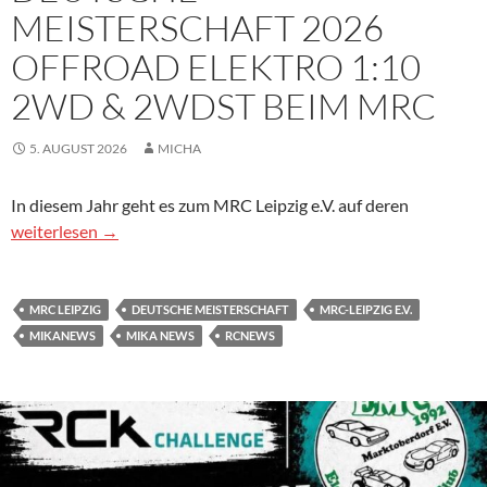
MEISTERSCHAFT 2026
OFFROAD ELEKTRO 1:10
2WD & 2WDST BEIM MRC
5. AUGUST 2026
MICHA
In diesem Jahr geht es zum MRC Leipzig e.V. auf deren
Deutsche Meisterschaft 2026 Offroad Elektro 1:10 2WD & 2
weiterlesen
→
MRC LEIPZIG
DEUTSCHE MEISTERSCHAFT
MRC-LEIPZIG E.V.
MIKANEWS
MIKA NEWS
RCNEWS