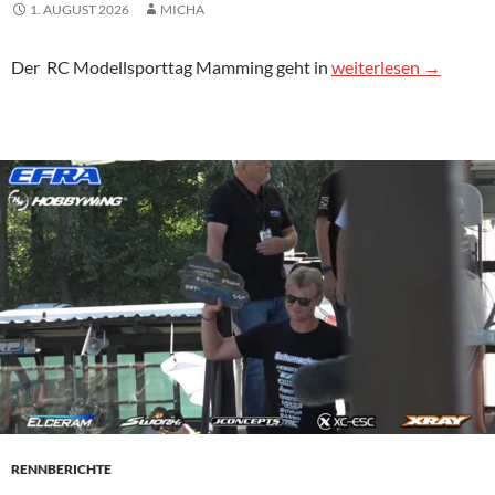
1. AUGUST 2026
MICHA
Neue Infos zum RC 
Der
RC
Modellsporttag Mamming geht in
weiterlesen
→
RENNBERICHTE