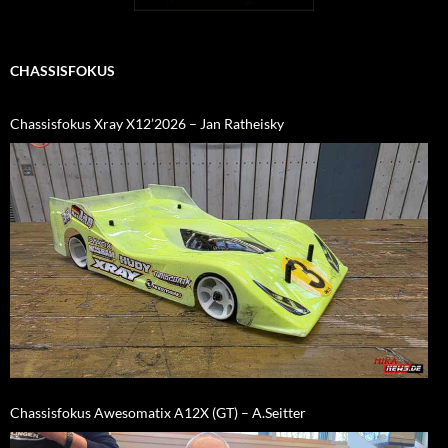
CHASSISFOKUS
Chassisfokus Xray X12’2026 – Jan Ratheisky
Chassisfokus Awesomatix A12X (GT) – A.Seitter