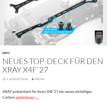
INFO
NEUES TOP-DECK FÜR DEN
XRAY X4F`27
1. AUGUST 2026
MICHA
XRAY präsentiert für ihren X4F’27 ein neues einteiliges
Neues Top-Deck für den Xray X4F`27
Carbon
weiterlesen
→