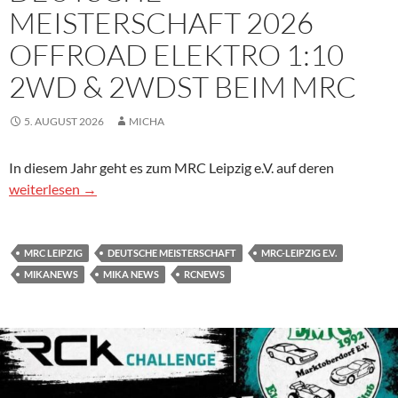
MEISTERSCHAFT 2026
OFFROAD ELEKTRO 1:10
2WD & 2WDST BEIM MRC
5. AUGUST 2026
MICHA
In diesem Jahr geht es zum MRC Leipzig e.V. auf deren
Deutsche Meisterschaft 2026 Offroad Elektro 1:10 2WD & 2
weiterlesen
→
MRC LEIPZIG
DEUTSCHE MEISTERSCHAFT
MRC-LEIPZIG E.V.
MIKANEWS
MIKA NEWS
RCNEWS