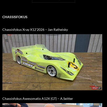
CHASSISFOKUS
Chassisfokus Xray X12’2026 – Jan Ratheisky
Chassisfokus Awesomatix A12X (GT) – A.Seitter