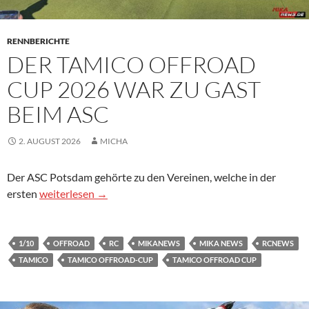
RENNBERICHTE
DER TAMICO OFFROAD
CUP 2026 WAR ZU GAST
BEIM ASC
2. AUGUST 2026
MICHA
Der ASC Potsdam gehörte zu den Vereinen, welche in der
Der Tamico Offroad Cup 2026 war zu Gast beim ASC
ersten
weiterlesen
→
1/10
OFFROAD
RC
MIKANEWS
MIKA NEWS
RCNEWS
TAMICO
TAMICO OFFROAD-CUP
TAMICO OFFROAD CUP