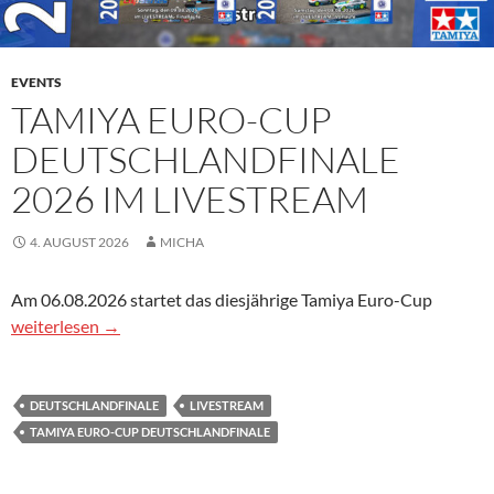
EVENTS
TAMIYA EURO-CUP
DEUTSCHLANDFINALE
2026 IM LIVESTREAM
4. AUGUST 2026
MICHA
Am 06.08.2026 startet das diesjährige Tamiya Euro-Cup
Tamiya Euro-Cup Deutschlandfinale 2026 im Livestream
weiterlesen
→
DEUTSCHLANDFINALE
LIVESTREAM
TAMIYA EURO-CUP DEUTSCHLANDFINALE