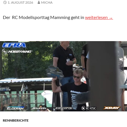
1. AUGUST 2026
MICHA
Neue Infos zum RC 
Der
RC
Modellsporttag Mamming geht in
weiterlesen
→
RENNBERICHTE