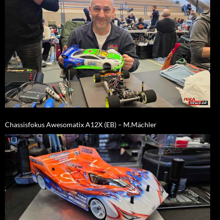
Chassisfokus Awesomatix A12X (EB) – M.Mächler