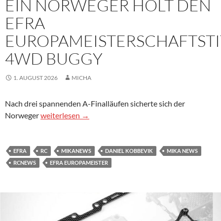
EIN NORWEGER HOLT DEN
EFRA
EUROPAMEISTERSCHAFTSTI
4WD BUGGY
1. AUGUST 2026
MICHA
Nach drei spannenden A-Finalläufen sicherte sich der
Ein Norweger holt den EFRA Europameisterschaftsti
Norweger
weiterlesen
→
EFRA
RC
MIKANEWS
DANIEL KOBBEVIK
MIKA NEWS
RCNEWS
EFRA EUROPAMEISTER