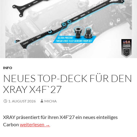
INFO
NEUES TOP-DECK FÜR DEN
XRAY X4F`27
1. AUGUST 2026
MICHA
XRAY präsentiert für ihren X4F’27 ein neues einteiliges
Neues Top-Deck für den Xray X4F`27
Carbon
weiterlesen
→