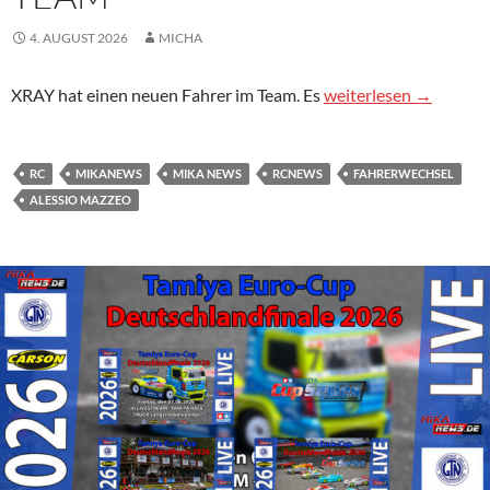
4. AUGUST 2026
MICHA
Mazzeo wechselt in Xr
XRAY hat einen neuen Fahrer im Team. Es
weiterlesen
→
RC
MIKANEWS
MIKA NEWS
RCNEWS
FAHRERWECHSEL
ALESSIO MAZZEO