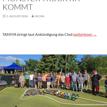
KOMMT
3. AUGUST 2026
MICHA
TAMIYA Clod Buster 
TAMIYA bringt laut Ankündigung das Clod
weiterlesen
→