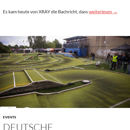
Unterschütz im XRA
Es kam heute von XRAY die Bachricht, dass
weiterlesen
→
EVENTS
DEUTSCHE