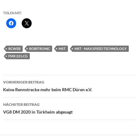
TEILEN MIT:
RCWEB
ROBITRONIC
MST
MST - MAX SPEED TECHNOLOGY
FMX 2.0 LCG
Beitragsnavigation
VORHERIGER BEITRAG
Keine Rennstrecke mehr beim RMC Düren e.V.
NÄCHSTER BEITRAG
VG8 DM 2020 in Türkheim abgesagt