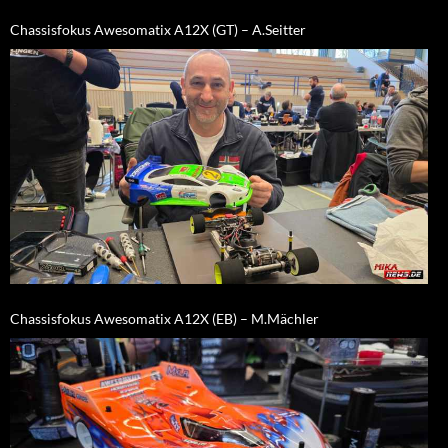
Chassisfokus Awesomatix A12X (GT) – A.Seitter
Chassisfokus Awesomatix A12X (EB) – M.Mächler