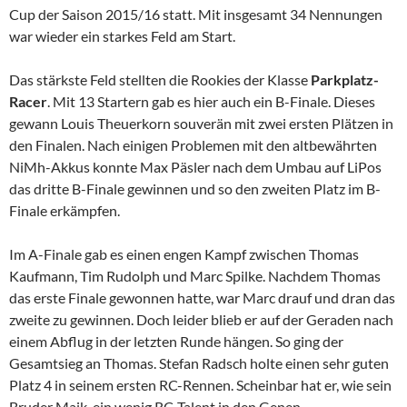
Cup der Saison 2015/16 statt. Mit insgesamt 34 Nennungen
war wieder ein starkes Feld am Start.
Das stärkste Feld stellten die
Rookies der Klasse
Parkplatz-
Racer
. Mit 13 Startern gab es hier auch ein B-Finale. Dieses
gewann Louis Theuerkorn souverän mit zwei ersten Plätzen in
den Finalen. Nach einigen Problemen mit den altbewährten
NiMh-Akkus konnte Max Päsler nach dem Umbau auf LiPos
das dritte B-Finale gewinnen und so den zweiten Platz im B-
Finale erkämpfen.
Im A-Finale gab es einen engen Kampf zwischen Thomas
Kaufmann, Tim Rudolph und Marc Spilke. Nachdem Thomas
das erste Finale gewonnen hatte, war Marc drauf und dran das
zweite zu gewinnen. Doch leider blieb er auf der Geraden nach
einem Abflug in der letzten Runde hängen. So ging der
Gesamtsieg an Thomas. Stefan Radsch holte einen sehr guten
Platz 4 in seinem ersten RC-Rennen. Scheinbar hat er, wie sein
Bruder Maik, ein wenig RC-Talent in den Genen.