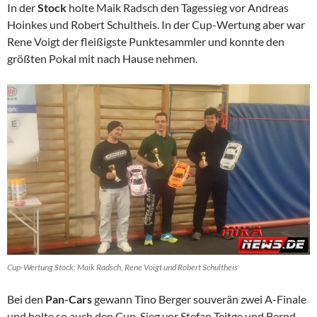
In der
Stock
holte Maik Radsch den Tagessieg vor Andreas
Hoinkes und Robert Schultheis. In der Cup-Wertung aber war
Rene Voigt der fleißigste Punktesammler und konnte den
größten Pokal mit nach Hause nehmen.
Cup-Wertung Stock: Maik Radsch, Rene Voigt und Robert Schultheis
Bei den
Pan-Cars
gewann Tino Berger souverän zwei A-Finale
und holte so auch den Cup-Sieg vor Stefan Teitge und Bernd