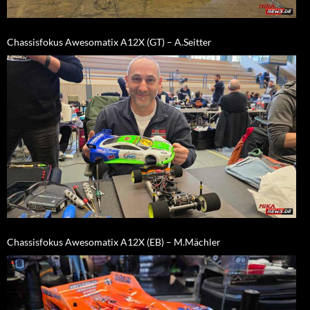
Chassisfokus Awesomatix A12X (GT) – A.Seitter
Chassisfokus Awesomatix A12X (EB) – M.Mächler