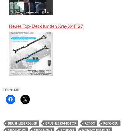
Neues Top-Deck für den Xray X4F`27
TEILEN MIT:
BRUSHLESSREGLER
BRUSHLESS-MOTOR
RCFOX
RCFOX.EU
MIKANEWS
MIKA NEWS
RCNEWS
KONECT RS8 ELITE