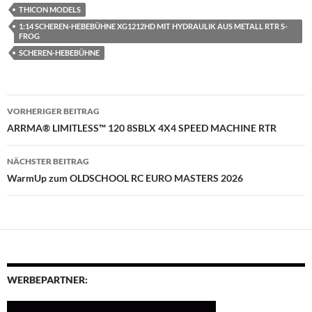
THICON MODELS
1:14 SCHEREN-HEBEBÜHNE XG1212HD MIT HYDRAULIK AUS METALL RTR S-
FROG
SCHEREN-HEBEBÜHNE
Beitragsnavigation
VORHERIGER BEITRAG
ARRMA® LIMITLESS™ 120 8SBLX 4X4 SPEED MACHINE RTR
NÄCHSTER BEITRAG
WarmUp zum OLDSCHOOL RC EURO MASTERS 2026
WERBEPARTNER: