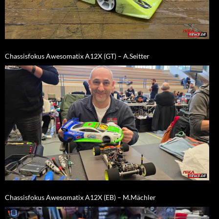
Chassisfokus Awesomatix A12X (GT) – A.Seitter
Chassisfokus Awesomatix A12X (EB) – M.Mächler