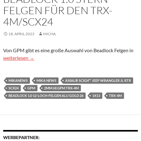
FELGEN FÜR DEN TRX-
4M/SCX24
18. APRIL 2023
MICHA
Von GPM gibt es eine große Auswahl von Beadlock Felgen in
Beadlock 1.0 Stern-Felgen für den TRX-4M/SCX24
weiterlesen
→
MIKANEWS
MIKA NEWS
AXIAL® SCX24™ JEEP WRANGLER JL RTR
SCX24
GPM
2MM (4) GPM TRX-4M
BEADLOCK 1.0 12-LOCH-FELGEN ALU GOLD 26
1X13
TRX-4M
WERBEPARTNER: