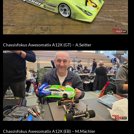
Chassisfokus Awesomatix A12X (GT) – A.Seitter
Chassisfokus Awesomatix A12X (EB) – M.Mächler