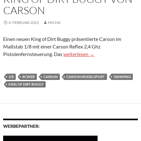
CARSON
4. FEBRUAR 2022
MICHA
Einen neuen King of Dirt Buggy präsentierte Carson im
Maßstab 1/8 mit einer Carson Reflex 2,4 Ghz
King of Dirt Buggy von Carson
Pistolenfernsteuerung. Das
weiterlesen
→
1/8
RCWEB
CARSON
CARSON MODELSPORT
500409063
KING OF DIRT BUGGY
WERBEPARTNER: