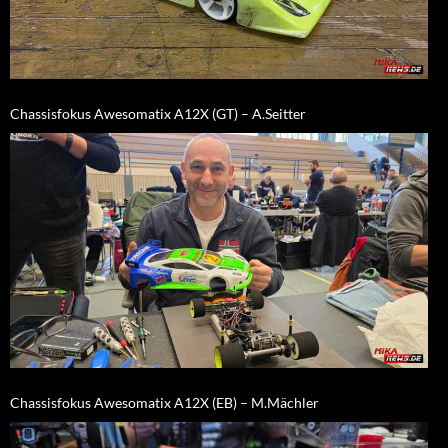
Chassisfokus Awesomatix A12X (GT) – A.Seitter
Chassisfokus Awesomatix A12X (EB) – M.Mächler