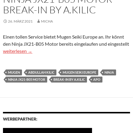
BREAK-IN BY A.KILIC
26. MÄRZ 2021
MICHA
Einen tollen Service bietet Mugen Seiki Europe an. Ihr könnt
den Ninja JX21-B05 Motor bereits eingelaufen und eingestellt
Ninja JX21-B05 Motor – Break-in by A.Kilic
weiterlesen
→
MUGEN
ABDULLAH KILIC
MUGEN SEIKI EUROPE
NINJA
NINJA JX21-B05 MOTOR
BREAK-IN BY A.KILIC
APO
WERBEPARTNER: