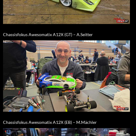
Chassisfokus Awesomatix A12X (GT) – A.Seitter
Chassisfokus Awesomatix A12X (EB) – M.Mächler