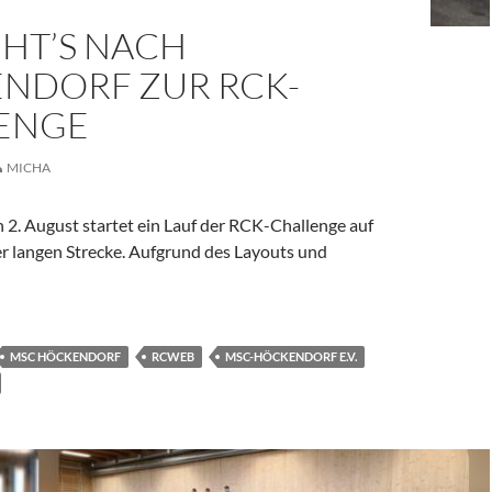
EHT’S NACH
NDORF ZUR RCK-
ENGE
MICHA
 2. August startet ein Lauf der RCK-Challenge auf
er langen
Strecke. Aufgrund des Layouts und
 Höckendorf zur RCK-Challenge
MSC HÖCKENDORF
RCWEB
MSC-HÖCKENDORF E.V.