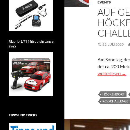
EVENTS
AUF G
HÖCKE
CHALL
Rlaarlo 1/7 I Mitsubishi Lancer
26. JULI 2020
EVO
Am Sonntag, den
der ca. 200 Met
Auf geht’s nach
weiterlesen
→
HÖCKENDORF
RCK-CHALLENGE
TIPPS UND TRICKS