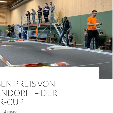
EN PREIS VON H
DORF“ – DER W
-CUP
3
MICHA