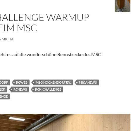
HALLENGE WARMUP
EIM MSC
MICHA
geht es auf die wunderschöne Rennstrecke des MSC
 WarmUP 2025 beim MSC
DORF
RCWEB
MSC-HÖCKENDORF E.V.
MIKANEWS
RCK
RCNEWS
RCK-CHALLENGE
ENGE