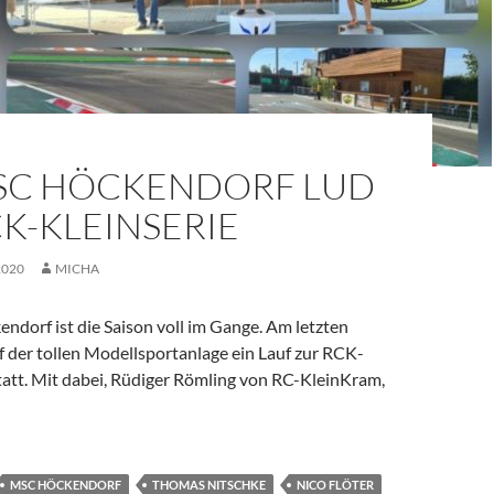
SC HÖCKENDORF LUD
K-KLEINSERIE
2020
MICHA
dorf ist die Saison voll im Gange. Am letzten
f der tollen Modellsportanlage ein Lauf zur RCK-
tatt. Mit dabei, Rüdiger Römling von RC-KleinKram,
dorf lud zur RCK-KleinSerie
MSC HÖCKENDORF
THOMAS NITSCHKE
NICO FLÖTER