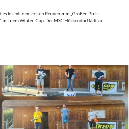
 es los mit dem ersten Rennen zum „Großen Preis
“ mit dem Winter-Cup. Der MSC Höckendorf lädt zu
von Höckendorf“ – Der Winter-Cup