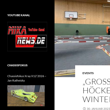
YOUTUBE KANAL
CHASSISFOKUS
EVENTS
Chassisfokus Xray X12’2026 –
„GROSS
Jan Ratheisky
ÖCKEN
INTER
30. JANUAR 202