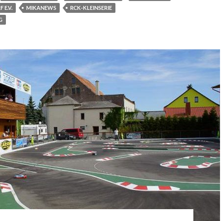
E.V.
MIKANEWS
RCK-KLEINSERIE
G