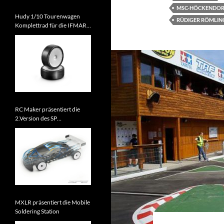
MSC-HÖCKENDORF 
Hudy 1/10 Tourenwagen
RÜDIGER RÖMLIN
Komplettrad für die IFMAR
WM 2026 zugelassen
RC Maker präsentiert die
2.Version des SP
Tourenwagens
MXLR präsentiert die Mobile
Soldering Station