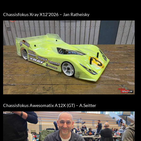
Chassisfokus Xray X12’2026 – Jan Ratheisky
Chassisfokus Awesomatix A12X (GT) – A.Seitter