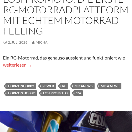
RC-MOTORRADPLATTFORM
MIT ECHTEM MOTORRAD-
FEELING
2. JULI 2026
MICHA
Ein RC-Motorrad, das genauso aussieht und funktioniert wie
Losi Promoto: Die erste RC-Motorradplattform mit echtem Mot
weiterlesen
→
HORIZONHOBBY
RCWEB
RC
MIKANEWS
MIKA NEWS
HORIZON HOBBY
LOSI PROMOTO
1/4