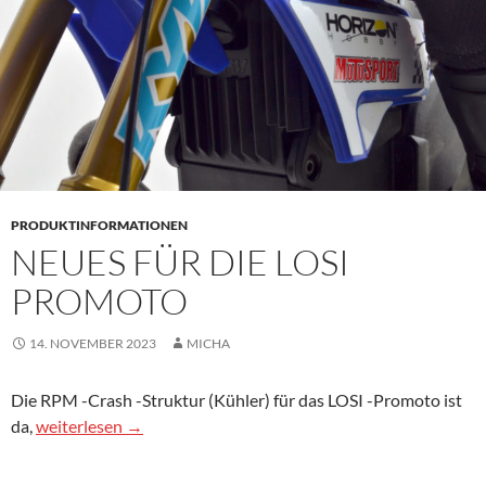
PRODUKTINFORMATIONEN
NEUES FÜR DIE LOSI
PROMOTO
14. NOVEMBER 2023
MICHA
Die RPM -Crash -Struktur (Kühler) für das LOSI -Promoto ist
Neues für die Losi Promoto
da,
weiterlesen
→