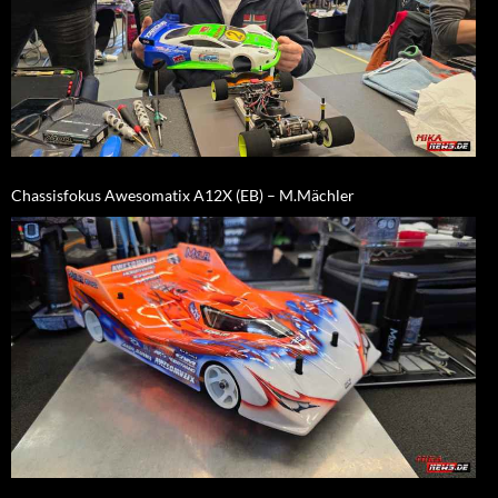
Chassisfokus Awesomatix A12X (EB) – M.Mächler