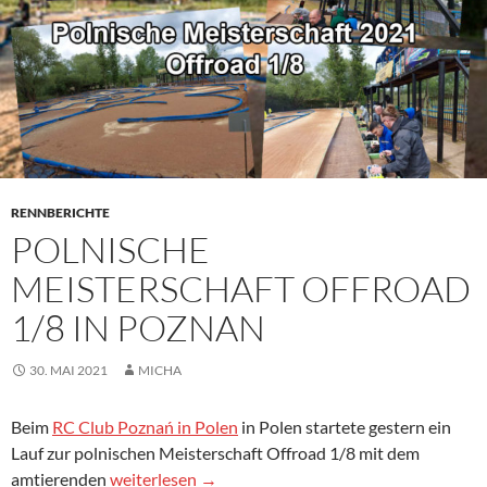
RENNBERICHTE
POLNISCHE
MEISTERSCHAFT OFFROAD
1/8 IN POZNAN
30. MAI 2021
MICHA
Beim
RC Club Poznań in Polen
in Polen startete gestern ein
Lauf zur polnischen Meisterschaft Offroad 1/8 mit dem
Polnische Meisterschaft Offroad 1/8 in Poznan
amtierenden
weiterlesen
→