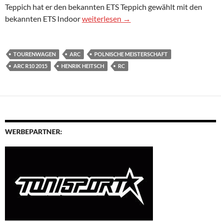
Teppich hat er den bekannten ETS Teppich gewählt mit den
Henrik Heitsch siegt mit ARC R10 2015 –
bekannten ETS Indoor
weiterlesen
→
TOURENWAGEN
ARC
POLNISCHE MEISTERSCHAFT
ARC R10 2015
HENRIK HEITSCH
RC
WERBEPARTNER: