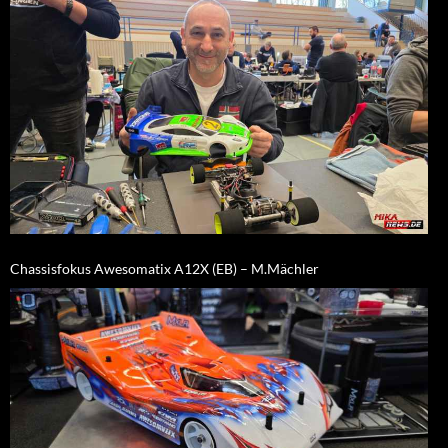
Chassisfokus Awesomatix A12X (EB) – M.Mächler