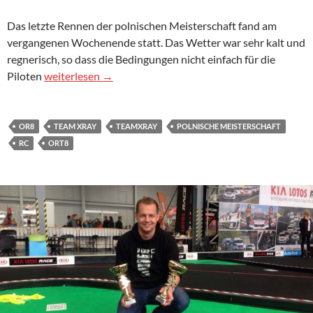
Das letzte Rennen der polnischen Meisterschaft fand am
vergangenen Wochenende statt. Das Wetter war sehr kalt und
regnerisch, so dass die Bedingungen nicht einfach für die
Polnische Meisterschaft im Offroad entschieden
Piloten
weiterlesen
→
OR8
TEAM XRAY
TEAMXRAY
POLNISCHE MEISTERSCHAFT
RC
ORT8