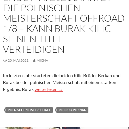
DIE POLNISCHEN
MEISTERSCHAFT OFFROAD
1/8 – KANN BURAK KILIC
SEINEN TITEL
VERTEIDIGEN
20. MAI 2021
MICHA
Im letzten Jahr starteten die beiden Kilic Brüder Berkan und
Burak bei der polnischen Meisterschaft mit einem starken
Ende Mai 2021 startet die polnischen Meistersch
Ergebnis. Burak
weiterlesen
→
POLNISCHE MEISTERSCHAFT
RC-CLUB-POZNAN