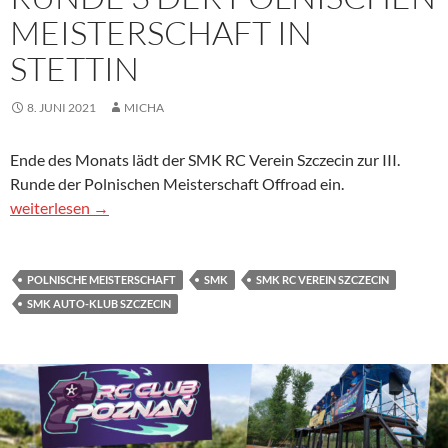
MEISTERSCHAFT IN
STETTIN
8. JUNI 2021
MICHA
Ende des Monats lädt der SMK RC Verein Szczecin zur III.
Runde der Polnischen Meisterschaft Offroad ein.
Runde 3 der Polnischen Meisterschaft in Stettin
weiterlesen
→
POLNISCHE MEISTERSCHAFT
SMK
SMK RC VEREIN SZCZECIN
SMK AUTO-KLUB SZCZECIN