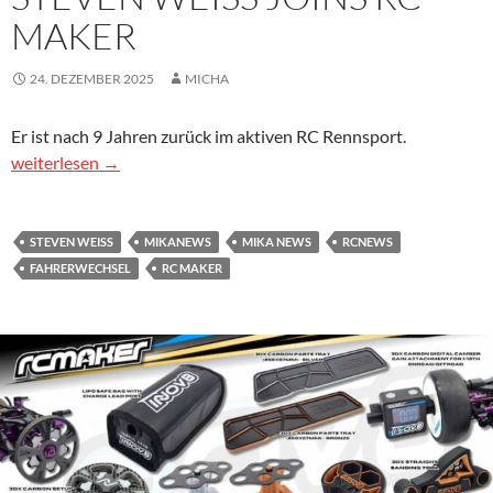
MAKER
24. DEZEMBER 2025
MICHA
Er ist nach 9 Jahren zurück im aktiven RC Rennsport.
Steven Weiss Joins RC Maker
weiterlesen
→
STEVEN WEISS
MIKANEWS
MIKA NEWS
RCNEWS
FAHRERWECHSEL
RC MAKER