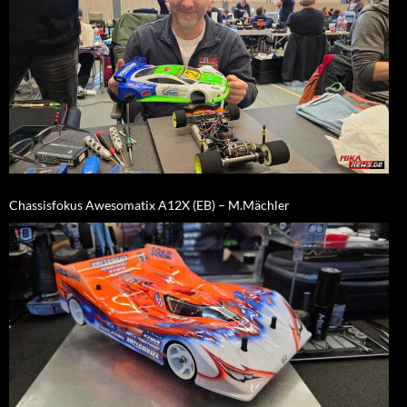
Chassisfokus Awesomatix A12X (EB) – M.Mächler