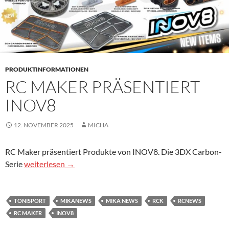
PRODUKTINFORMATIONEN
RC MAKER PRÄSENTIERT
INOV8
12. NOVEMBER 2025
MICHA
RC Maker präsentiert Produkte von INOV8. Die 3DX Carbon-
RC Maker präsentiert INOV8
Serie
weiterlesen
→
TONISPORT
MIKANEWS
MIKA NEWS
RCK
RCNEWS
RC MAKER
INOV8