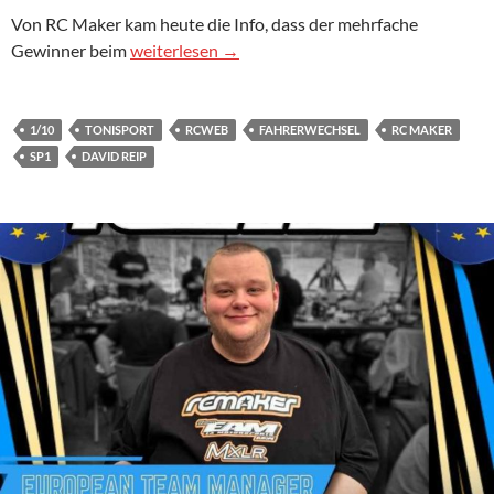
Von RC Maker kam heute die Info, dass der mehrfache
Reip bei RC Maker im Team
Gewinner beim
weiterlesen
→
1/10
TONISPORT
RCWEB
FAHRERWECHSEL
RC MAKER
SP1
DAVID REIP