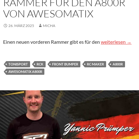
RAMMER FÜR DEN A800R
VON AWESOMATIX
26. MÄRZ 2025
MICHA
Rammer für den 
Einen neuen vorderen Rammer gibt es für den
weiterlesen
→
TONISPORT
RCK
FRONT BUMPER
RC MAKER
A800R
AWESOMATIX A800R