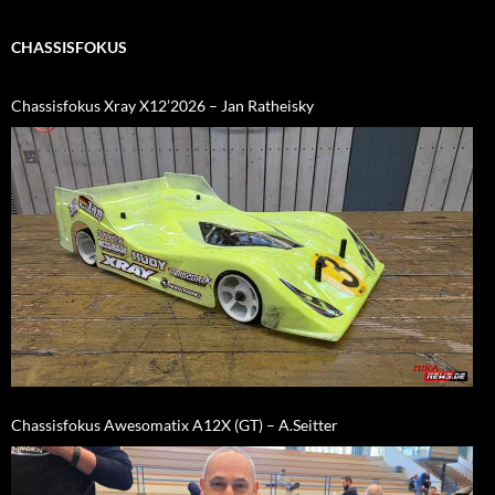
CHASSISFOKUS
Chassisfokus Xray X12’2026 – Jan Ratheisky
Chassisfokus Awesomatix A12X (GT) – A.Seitter