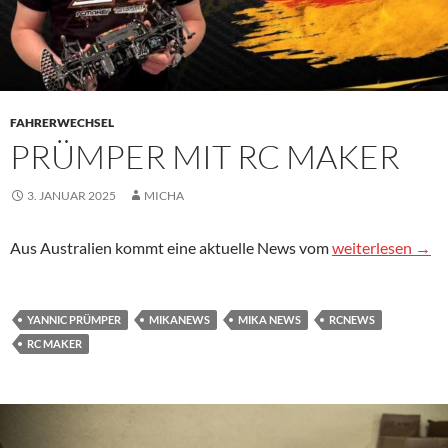
FAHRERWECHSEL
PRÜMPER MIT RC MAKER
3. JANUAR 2025
MICHA
Prümper mit RC
Aus Australien kommt eine aktuelle News vom
weiterlesen
→
YANNIC PRÜMPER
MIKANEWS
MIKA NEWS
RCNEWS
RC MAKER