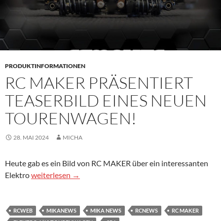
PRODUKTINFORMATIONEN
RC MAKER PRÄSENTIERT
TEASERBILD EINES NEUEN
TOURENWAGEN!
28. MAI 2024
MICHA
Heute gab es ein Bild von RC MAKER über ein interessanten
RC Maker präsentiert Teaserbild eines neuen Tourenwa
Elektro
weiterlesen
→
RCWEB
MIKANEWS
MIKA NEWS
RCNEWS
RC MAKER