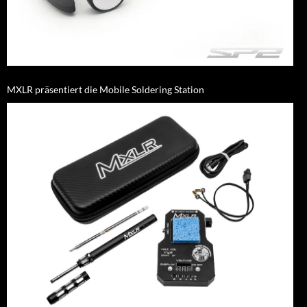
MXLR präsentiert die Mobile Soldering Station