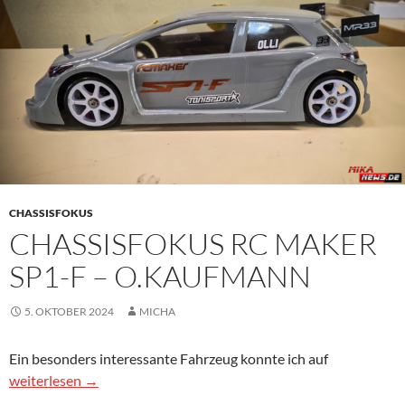
CHASSISFOKUS
CHASSISFOKUS RC MAKER
SP1-F – O.KAUFMANN
5. OKTOBER 2024
MICHA
Ein besonders interessante Fahrzeug konnte ich auf
Chassisfokus RC MAKER SP1-F – O.Kaufmann
weiterlesen
→