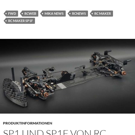
FWD
RCWEB
MIKA NEWS
RCNEWS
RC MAKER
RC MAKER SP1F
PRODUKTINFORMATIONEN
SP1 UND SP1F VON RC