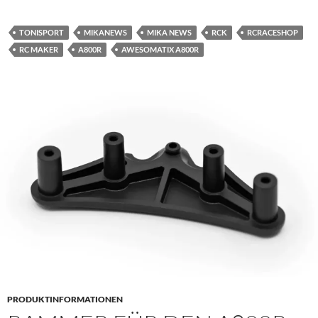
TONISPORT
MIKANEWS
MIKA NEWS
RCK
RCRACESHOP
RC MAKER
A800R
AWESOMATIX A800R
PRODUKTINFORMATIONEN