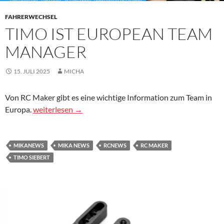
FAHRERWECHSEL
TIMO IST EUROPEAN TEAM
MANAGER
15. JULI 2025
MICHA
Von RC Maker gibt es eine wichtige Information zum Team in
Timo ist EUROPEAN TEAM MANAGER
Europa.
weiterlesen
→
MIKANEWS
MIKA NEWS
RCNEWS
RC MAKER
TIMO SIEBERT