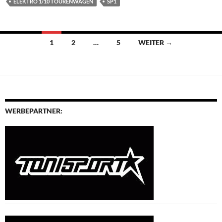
ELEKTRO 1/10 TOURENWAGEN
SP1
Beitragsnavigation
1
2
…
5
WEITER →
WERBEPARTNER: