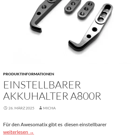
PRODUKTINFORMATIONEN
EINSTELLBARER
AKKUHALTER A800R
26. MÄRZ 2025
MICHA
Für den Awesomatix gibt es diesen einstellbarer
Einstellbarer Akkuhalter A800R
weiterlesen
→