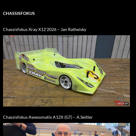
CHASSISFOKUS
Chassisfokus Xray X12’2026 – Jan Ratheisky
Chassisfokus Awesomatix A12X (GT) – A.Seitter