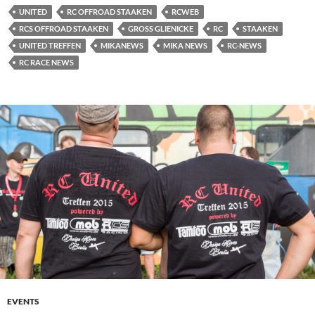
UNITED
RC OFFROAD STAAKEN
RCWEB
RCS OFFROAD STAAKEN
GROSS GLIENICKE
RC
STAAKEN
UNITED TREFFEN
MIKANEWS
MIKA NEWS
RC-NEWS
RC RACE NEWS
EVENTS