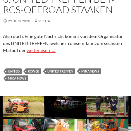
RCS-OFFROAD STAAKEN
29. JUNI 2020
MICHA
Also doch. Eine gute Nachricht kommt von dem Organisator
des UNITED TREFFEN, welche in diesem Jahr zum sechsten
6. UNITED TREFFEN BEIM RCS-OFFROAD STAAK
Mal auf der
weiterlesen
→
UNITED
RCWEB
UNITED TREFFEN
MIKANEWS
MIKA NEWS