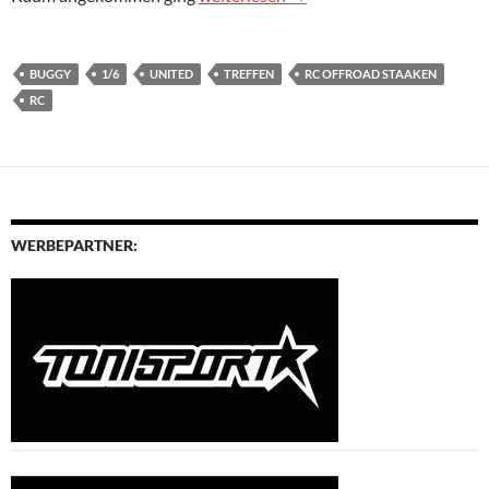
BUGGY
1/6
UNITED
TREFFEN
RC OFFROAD STAAKEN
RC
WERBEPARTNER: