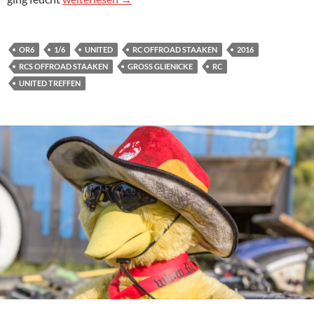
OR6
1/6
UNITED
RC OFFROAD STAAKEN
2016
RCS OFFROAD STAAKEN
GROSS GLIENICKE
RC
UNITED TREFFEN