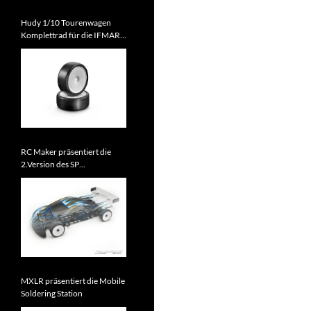
Hudy 1/10 Tourenwagen
Komplettrad für die IFMAR
WM 2026 zugelassen
RC Maker präsentiert die
2.Version des SP
Tourenwagens
MXLR präsentiert die Mobile
Soldering Station