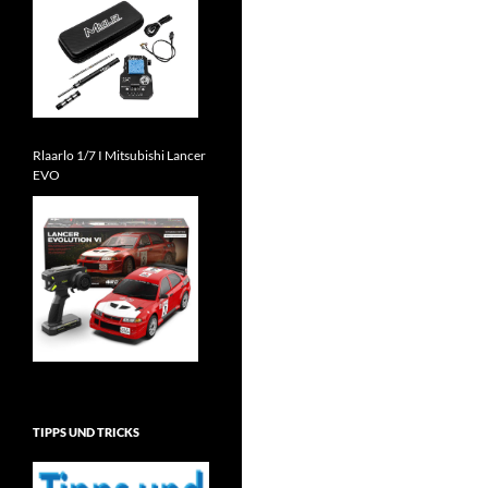
Rlaarlo 1/7 I Mitsubishi Lancer
EVO
TIPPS UND TRICKS