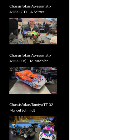
Chassisfokus Awesomatix
A12X (GT) – A.Seitter
Chassisfokus Awesomatix
A12X (EB) – M.Mächler
Chassisfokus Tamiya TT-02 –
Marcel Schmidt