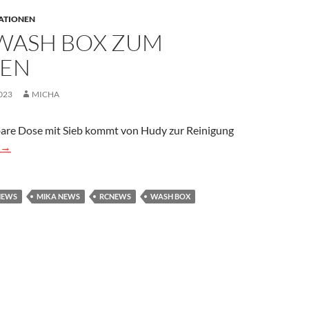
ATIONEN
WASH BOX ZUM
GEN
023
MICHA
bare Dose mit Sieb kommt von Hudy zur Reinigung
Box zum Reinigen
→
NEWS
MIKA NEWS
RCNEWS
WASH BOX