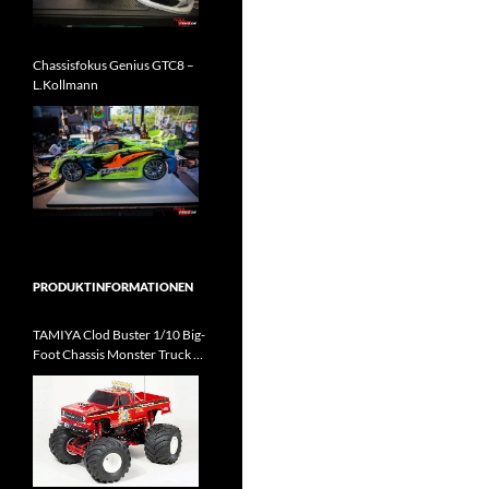
Chassisfokus Genius GTC8 –
L.Kollmann
PRODUKTINFORMATIONEN
TAMIYA Clod Buster 1/10 Big-
Foot Chassis Monster Truck Kit
kommt