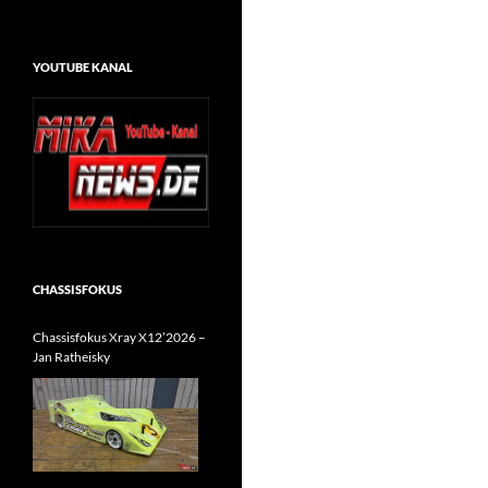
YOUTUBE KANAL
CHASSISFOKUS
Chassisfokus Xray X12’2026 –
Jan Ratheisky