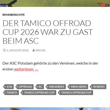
RENNBERICHTE
DER TAMICO OFFROAD
CUP 2026 WAR ZU GAST
BEIM ASC
2. AUGUST 2026
MICHA
Der ASC Potsdam gehörte zu den Vereinen, welche in der
Der Tamico Offroad Cup 2026 war zu Gast beim ASC
ersten
weiterlesen
→
1/10
OFFROAD
RC
MIKANEWS
MIKA NEWS
RCNEWS
TAMICO
TAMICO OFFROAD-CUP
TAMICO OFFROAD CUP