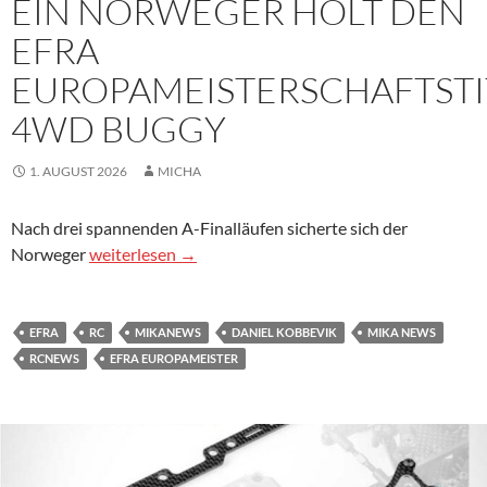
EIN NORWEGER HOLT DEN
EFRA
EUROPAMEISTERSCHAFTSTI
4WD BUGGY
1. AUGUST 2026
MICHA
Nach drei spannenden A-Finalläufen sicherte sich der
Ein Norweger holt den EFRA Europameisterschaftsti
Norweger
weiterlesen
→
EFRA
RC
MIKANEWS
DANIEL KOBBEVIK
MIKA NEWS
RCNEWS
EFRA EUROPAMEISTER