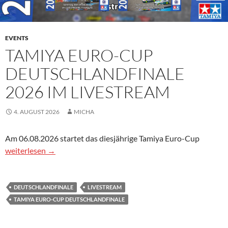
EVENTS
TAMIYA EURO-CUP
DEUTSCHLANDFINALE
2026 IM LIVESTREAM
4. AUGUST 2026
MICHA
Am 06.08.2026 startet das diesjährige Tamiya Euro-Cup
Tamiya Euro-Cup Deutschlandfinale 2026 im Livestream
weiterlesen
→
DEUTSCHLANDFINALE
LIVESTREAM
TAMIYA EURO-CUP DEUTSCHLANDFINALE