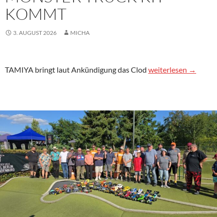
KOMMT
3. AUGUST 2026
MICHA
TAMIYA Clod Buster 
TAMIYA bringt laut Ankündigung das Clod
weiterlesen
→