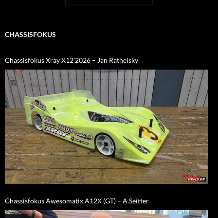
CHASSISFOKUS
Chassisfokus Xray X12’2026 – Jan Ratheisky
Chassisfokus Awesomatix A12X (GT) – A.Seitter