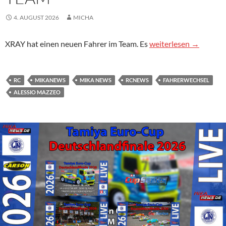
4. AUGUST 2026
MICHA
Mazzeo wechselt in Xr
XRAY hat einen neuen Fahrer im Team. Es
weiterlesen
→
RC
MIKANEWS
MIKA NEWS
RCNEWS
FAHRERWECHSEL
ALESSIO MAZZEO