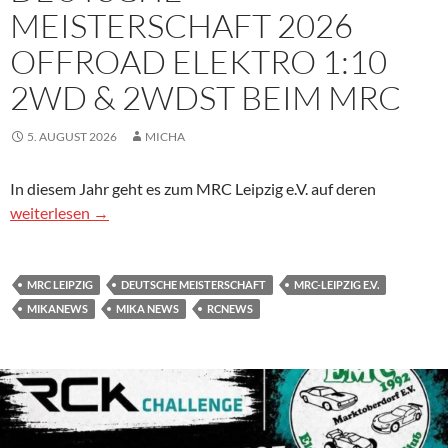
MEISTERSCHAFT 2026
OFFROAD ELEKTRO 1:10
2WD & 2WDST BEIM MRC
5. AUGUST 2026
MICHA
In diesem Jahr geht es zum MRC Leipzig e.V. auf deren
Deutsche Meisterschaft 2026 Offroad Elektro 1:10 2WD & 2
weiterlesen
→
MRC LEIPZIG
DEUTSCHE MEISTERSCHAFT
MRC-LEIPZIG E.V.
MIKANEWS
MIKA NEWS
RCNEWS