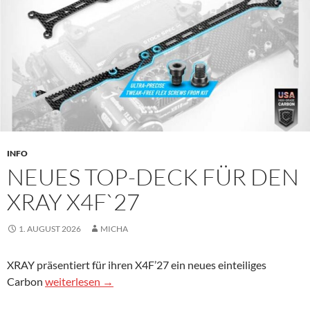
INFO
NEUES TOP-DECK FÜR DEN
XRAY X4F`27
1. AUGUST 2026
MICHA
XRAY präsentiert für ihren X4F’27 ein neues einteiliges
Neues Top-Deck für den Xray X4F`27
Carbon
weiterlesen
→