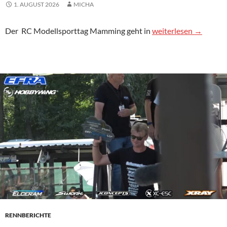
1. AUGUST 2026
MICHA
Neue Infos zum RC 
Der
RC
Modellsporttag Mamming geht in
weiterlesen
→
RENNBERICHTE