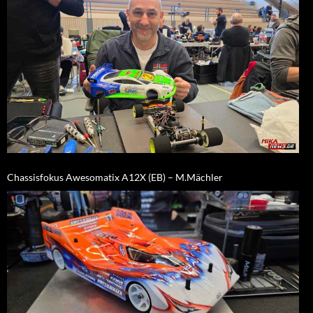
Chassisfokus Awesomatix A12X (EB) – M.Mächler