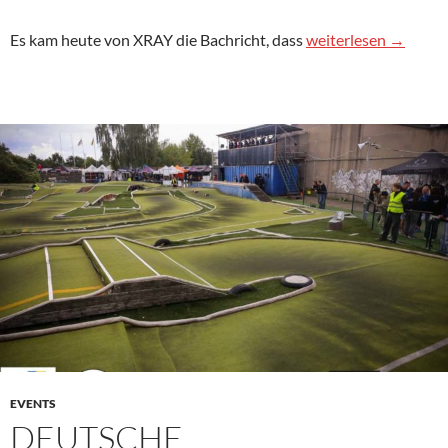
Unterschütz im XRA
Es kam heute von XRAY die Bachricht, dass
weiterlesen
→
EVENTS
DEUTSCHE