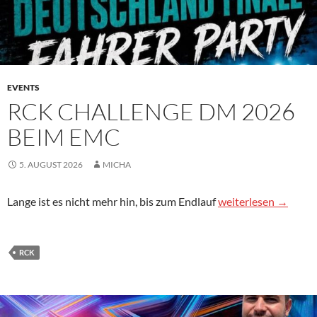
EVENTS
RCK CHALLENGE DM 2026
BEIM EMC
5. AUGUST 2026
MICHA
RCK Challenge DM 
Lange ist es nicht mehr hin, bis zum Endlauf
weiterlesen
→
RCK