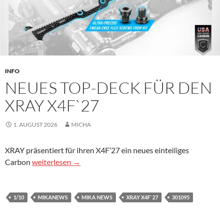
INFO
NEUES TOP-DECK FÜR DEN
XRAY X4F`27
1. AUGUST 2026
MICHA
XRAY präsentiert für ihren X4F’27 ein neues einteiliges
Neues Top-Deck für den Xray X4F`27
Carbon
weiterlesen
→
1/10
MIKANEWS
MIKA NEWS
XRAY X4F`27
301095