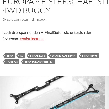
EUROPAMEISTERSCHAFTSTI
4WD BUGGY
1. AUGUST 2026
MICHA
Nach drei spannenden A-Finalläufen sicherte sich der
Ein Norweger holt den EFRA Europameisterschaftsti
Norweger
weiterlesen
→
EFRA
RC
MIKANEWS
DANIEL KOBBEVIK
MIKA NEWS
RCNEWS
EFRA EUROPAMEISTER