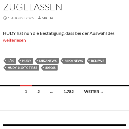
ZUGELASSEN
1. AUGUST 2026
MICHA
HUDY hat nun die Bestätigung, dass bei der Auswahl des
Hudy 1/10 Tourenwagen Komplettrad für die IFMAR WM 2026 
weiterlesen
→
1/10
HUDY
MIKANEWS
MIKA NEWS
RCNEWS
HUDY 1/10 TC TIRES
803068
Beitragsnavigation
1
2
…
1.782
WEITER →