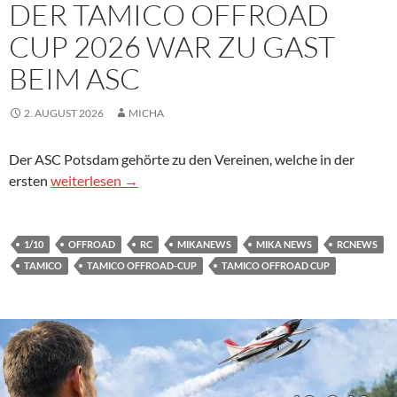
DER TAMICO OFFROAD
CUP 2026 WAR ZU GAST
BEIM ASC
2. AUGUST 2026
MICHA
Der ASC Potsdam gehörte zu den Vereinen, welche in der
Der Tamico Offroad Cup 2026 war zu Gast beim ASC
ersten
weiterlesen
→
1/10
OFFROAD
RC
MIKANEWS
MIKA NEWS
RCNEWS
TAMICO
TAMICO OFFROAD-CUP
TAMICO OFFROAD CUP