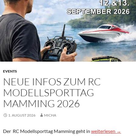
EVENTS
NEUE INFOS ZUM RC
MODELLSPORTTAG
MAMMING 2026
1. AUGUST 2026
MICHA
Neue Infos zum RC 
Der
RC
Modellsporttag Mamming geht in
weiterlesen
→