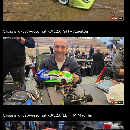
Chassisfokus Awesomatix A12X (GT) – A.Seitter
Chassisfokus Awesomatix A12X (EB) – M.Mächler