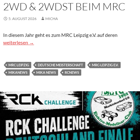
2WD & 2WDST BEIM MRC
5. AUGUST 2026
MICHA
In diesem Jahr geht es zum MRC Leipzig e.V. auf deren
Deutsche Meisterschaft 2026 Offroad Elektro 1:10 2WD & 2
weiterlesen
→
MRC LEIPZIG
DEUTSCHE MEISTERSCHAFT
MRC-LEIPZIG E.V.
MIKANEWS
MIKA NEWS
RCNEWS