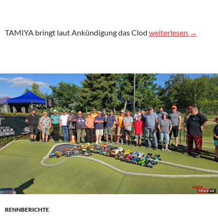
TAMIYA Clod Buster 
TAMIYA bringt laut Ankündigung das Clod
weiterlesen
→
RENNBERICHTE