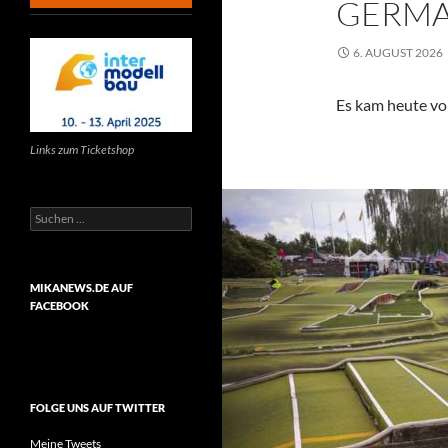
GERMA
6. AUGUST 2026
Es kam heute vo
Links zum Ticketshop
Suchen
nach:
MIKANEWS.DE AUF
FACEBOOK
FOLGE UNS AUF TWITTER
Meine Tweets