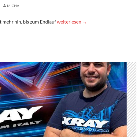
MICHA
RCK Challenge DM 2026 beim EMC
ht mehr hin, bis zum Endlauf
weiterlesen
→