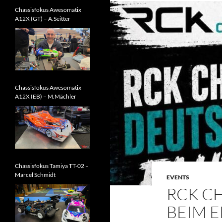
Chassisfokus Awesomatix
A12X (GT) – A.Seitter
Chassisfokus Awesomatix
A12X (EB) – M.Mächler
Chassisfokus Tamiya TT-02 –
Marcel Schmidt
EVENTS
RCK C
BEIM 