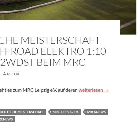
CHE MEISTERSCHAFT
FFROAD ELEKTRO 1:10
 2WDST BEIM MRC
MICHA
Deutsche Meisterschaft 2
eht es zum MRC Leipzig e.V. auf deren
weiterlesen
→
DEUTSCHE MEISTERSCHAFT
MRC-LEIPZIG E.V.
MIKANEWS
RCNEWS