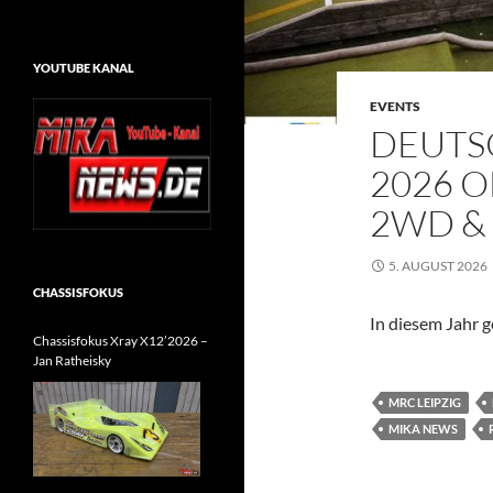
YOUTUBE KANAL
EVENTS
DEUTS
2026 O
2WD &
5. AUGUST 2026
CHASSISFOKUS
In diesem Jahr g
Chassisfokus Xray X12’2026 –
Jan Ratheisky
MRC LEIPZIG
MIKA NEWS