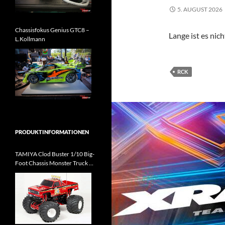
5. AUGUST 2026
Chassisfokus Genius GTC8 –
Lange ist es nic
L.Kollmann
RCK
PRODUKTINFORMATIONEN
TAMIYA Clod Buster 1/10 Big-
Foot Chassis Monster Truck Kit
kommt