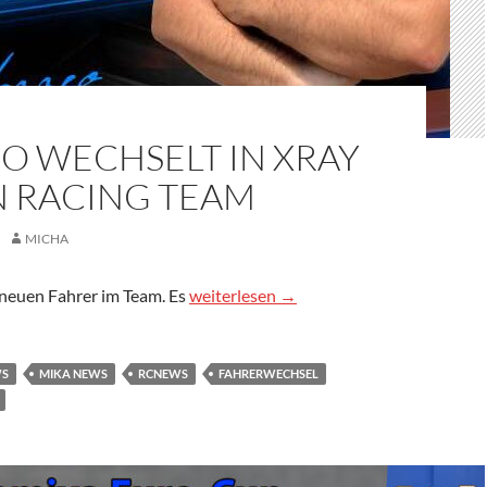
O WECHSELT IN XRAY
N RACING TEAM
MICHA
Mazzeo wechselt in Xray Italien Racing
neuen Fahrer im Team. Es
weiterlesen
→
WS
MIKA NEWS
RCNEWS
FAHRERWECHSEL