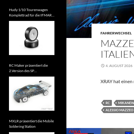
Hudy 1/10 Tourenwagen
Komplettrad für die IFMAR
WM 2026 zugelassen
FAHRERWECHSEL
MAZZE
ITALIE
RC Maker präsentiert die
4. AUGUST 2026
2.Version des SP
Tourenwagens
XRAY hat einen 
RC
MIKANE
ALESSIO MAZZEO
MXLR präsentiert die Mobile
Soldering Station