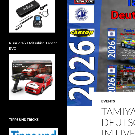
Rlaarlo 1/7 I Mitsubishi Lancer
EVO
EVENTS
TAMIY
DEUTS
TIPPS UND TRICKS
IM LIV