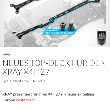
INFO
NEUES TOP-DECK FÜR DEN
XRAY X4F`27
1. AUGUST 2026
MICHA
XRAY präsentiert für ihren X4F’27 ein neues einteiliges
Neues Top-Deck für den Xray X4F`27
Carbon
weiterlesen
→