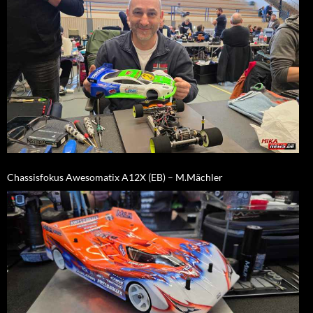
Chassisfokus Awesomatix A12X (EB) – M.Mächler