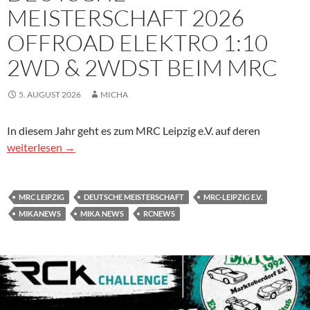
MEISTERSCHAFT 2026
OFFROAD ELEKTRO 1:10
2WD & 2WDST BEIM MRC
5. AUGUST 2026
MICHA
In diesem Jahr geht es zum MRC Leipzig e.V. auf deren
Deutsche Meisterschaft 2026 Offroad Elektro 1:10 2WD & 2
weiterlesen
→
MRC LEIPZIG
DEUTSCHE MEISTERSCHAFT
MRC-LEIPZIG E.V.
MIKANEWS
MIKA NEWS
RCNEWS