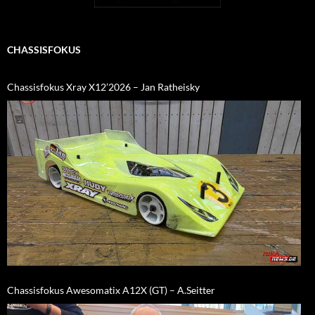
CHASSISFOKUS
Chassisfokus Xray X12’2026 – Jan Ratheisky
Chassisfokus Awesomatix A12X (GT) – A.Seitter