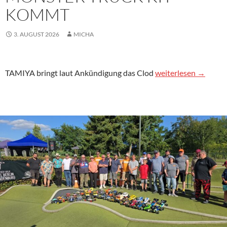
KOMMT
3. AUGUST 2026
MICHA
TAMIYA Clod Buster 
TAMIYA bringt laut Ankündigung das Clod
weiterlesen
→