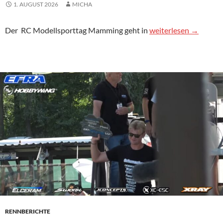
1. AUGUST 2026
MICHA
Neue Infos zum RC 
Der
RC
Modellsporttag Mamming geht in
weiterlesen
→
RENNBERICHTE