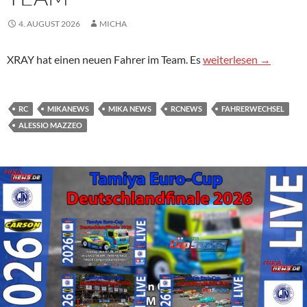
4. AUGUST 2026
MICHA
Mazzeo wechselt in Xr
XRAY hat einen neuen Fahrer im Team. Es
weiterlesen
→
RC
MIKANEWS
MIKA NEWS
RCNEWS
FAHRERWECHSEL
ALESSIO MAZZEO