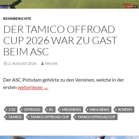
RENNBERICHTE
DER TAMICO OFFROAD
CUP 2026 WAR ZU GAST
BEIM ASC
2. AUGUST 2026
MICHA
Der ASC Potsdam gehörte zu den Vereinen, welche in der
Der Tamico Offroad Cup 2026 war zu Gast beim ASC
ersten
weiterlesen
→
1/10
OFFROAD
RC
MIKANEWS
MIKA NEWS
RCNEWS
TAMICO
TAMICO OFFROAD-CUP
TAMICO OFFROAD CUP