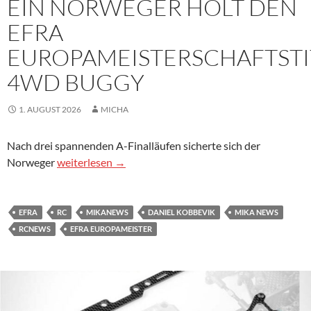
EIN NORWEGER HOLT DEN
EFRA
EUROPAMEISTERSCHAFTSTI
4WD BUGGY
1. AUGUST 2026
MICHA
Nach drei spannenden A-Finalläufen sicherte sich der
Ein Norweger holt den EFRA Europameisterschaftsti
Norweger
weiterlesen
→
EFRA
RC
MIKANEWS
DANIEL KOBBEVIK
MIKA NEWS
RCNEWS
EFRA EUROPAMEISTER