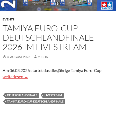
EVENTS
TAMIYA EURO-CUP
DEUTSCHLANDFINALE
2026 IM LIVESTREAM
4. AUGUST 2026
MICHA
Am 06.08.2026 startet das diesjährige Tamiya Euro-Cup
Tamiya Euro-Cup Deutschlandfinale 2026 im Livestream
weiterlesen
→
DEUTSCHLANDFINALE
LIVESTREAM
TAMIYA EURO-CUP DEUTSCHLANDFINALE