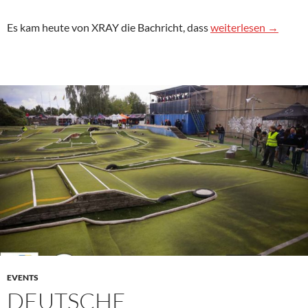
Unterschütz im XRA
Es kam heute von XRAY die Bachricht, dass
weiterlesen
→
EVENTS
DEUTSCHE