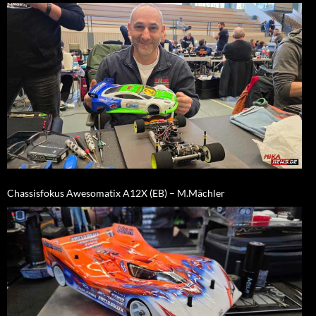
Chassisfokus Awesomatix A12X (EB) – M.Mächler