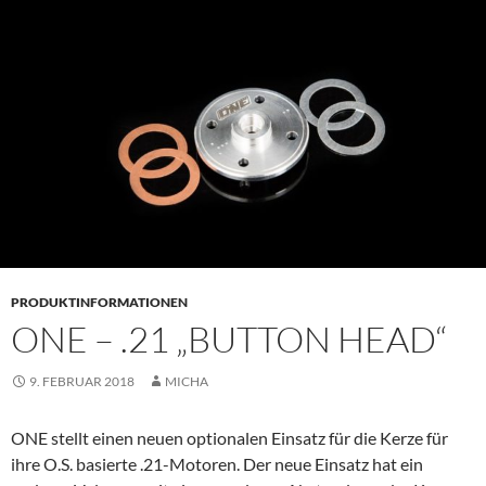
PRIMÄR
MENÜ
PRODUKTINFORMATIONEN
ONE – .21 „BUTTON HEAD“
9. FEBRUAR 2018
MICHA
ONE stellt einen neuen optionalen Einsatz für die Kerze für
ihre O.S. basierte .21-Motoren. Der neue Einsatz hat ein