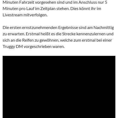
Minuten Fahrzeit vorgesehen sind und im Anschluss nur 5
Minuten pro Lauf im Zeitplan stehen. Dies könnt ihr im
Livestream mitverfolgen.
Die ersten ernstzunehmenden Ergebnisse sind am Nachmittig
zu erwarten. Erstmal heißt es die Strecke kennenzulernen und
sich an die Reifen zu gewöhnen, welche zum erstmal bei einer
Truggy DM vorgeschrieben waren.