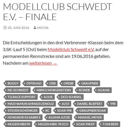
MODELLCLUB SCHWEDT
E.V. – FINALE
20. JUNI 2016
MICHA
Die Entscheidungen in den drei Verbrenner-Klassen beim dem
3.SK-Lauf 5 (Ost) beim
Modellclub Schwedt e.V.
auf der
permanenten Rennstrecke sind am 19.06.2016 gefallen.
3. SK-Lauf beim Modellclub Schwedt e.V. – Finale
Nachdem am
weiterlesen
→
BUGGY
OFFROAD
OR8
ORE8B
GRAUPNER
MC-SCHWEDT
MIRKO MORGENSTERN
RCWEB
AGAMA
TQ RACE SUPPORT
A215E
ZICO SCHEREL
MAX HAMUN AHMADI ZENOUZ
A215
DANIEL BLIEFERT
998
STEVEN SCHÖNIGER
RC
SOAR 998
GRAUPNER/SOAR
HONGNOR X3 SABRE E
AGAMA A215E
MANUEL MEYER
MUGEN MBX7R
MUGEN MBX-7R ECO
SOAR 998 EP
TONI BEER