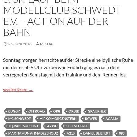
MODELLCLUB SCHWEDT
E.V. – ACTION AUF DER
BAHN
26. JUNI 2016
MICHA
Sonntag morgen herrschte auf der Strecke eine idyllische Ruhe
mit der es ab 9 Uhr vorbei war. Endlich ging es nach dem
verregneten Samstag mit den Training und dem Rennen los.
3. SK-LAUF BEIM MODELLCLUB SCHWEDT E.V. – Action auf de
weiterlesen
→
BUGGY
OFFROAD
OR8
ORE8B
GRAUPNER
MC-SCHWEDT
MIRKO MORGENSTERN
RCWEB
AGAMA
TQ RACE SUPPORT
A215E
ZICO SCHEREL
MAX HAMUN AHMADI ZENOUZ
A215
DANIEL BLIEFERT
998