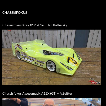
CHASSISFOKUS
Chassisfokus Xray X12’2026 – Jan Ratheisky
Chassisfokus Awesomatix A12X (GT) – A.Seitter