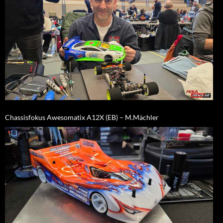
Chassisfokus Awesomatix A12X (EB) – M.Mächler