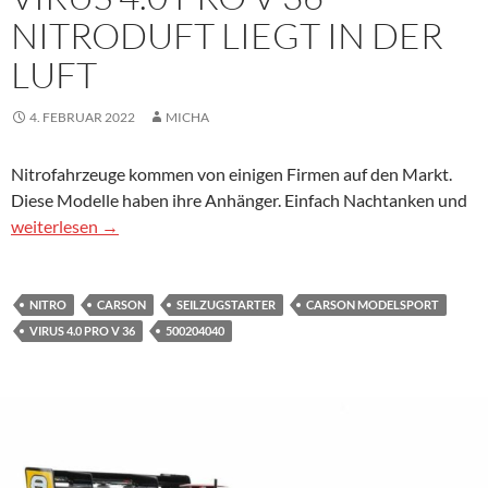
NITRODUFT LIEGT IN DER
LUFT
4. FEBRUAR 2022
MICHA
Nitrofahrzeuge kommen von einigen Firmen auf den Markt.
Diese Modelle haben ihre Anhänger. Einfach Nachtanken und
Virus 4.0 Pro V 36 – Nitroduft liegt in der Luft
weiterlesen
→
NITRO
CARSON
SEILZUGSTARTER
CARSON MODELSPORT
VIRUS 4.0 PRO V 36
500204040