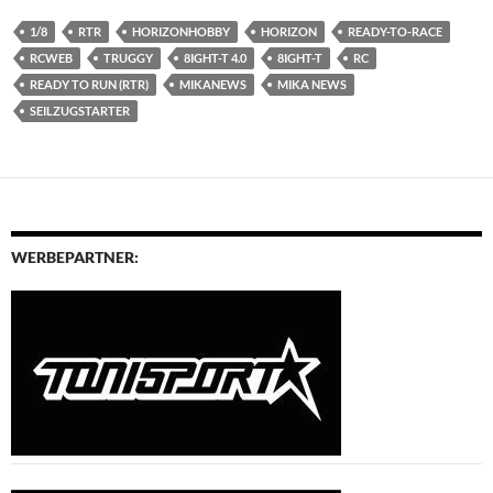
1/8
RTR
HORIZONHOBBY
HORIZON
READY-TO-RACE
RCWEB
TRUGGY
8IGHT-T 4.0
8IGHT-T
RC
READY TO RUN (RTR)
MIKANEWS
MIKA NEWS
SEILZUGSTARTER
WERBEPARTNER: