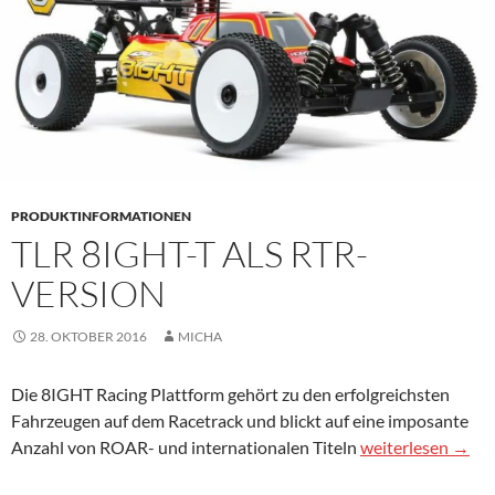
PRODUKTINFORMATIONEN
TLR 8IGHT-T ALS RTR-
VERSION
28. OKTOBER 2016
MICHA
Die 8IGHT Racing Plattform gehört zu den erfolgreichsten
Fahrzeugen auf dem Racetrack und blickt auf eine imposante
TLR 8IGHT-T als 
Anzahl von ROAR- und internationalen Titeln
weiterlesen
→