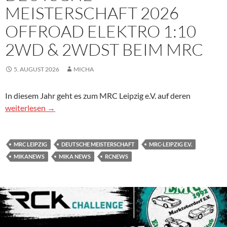
MEISTERSCHAFT 2026
OFFROAD ELEKTRO 1:10
2WD & 2WDST BEIM MRC
5. AUGUST 2026
MICHA
In diesem Jahr geht es zum MRC Leipzig e.V. auf deren
Deutsche Meisterschaft 2026 Offroad Elektro 1:10 2WD & 2
weiterlesen
→
MRC LEIPZIG
DEUTSCHE MEISTERSCHAFT
MRC-LEIPZIG E.V.
MIKANEWS
MIKA NEWS
RCNEWS