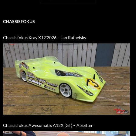
CHASSISFOKUS
Chassisfokus Xray X12’2026 – Jan Ratheisky
Chassisfokus Awesomatix A12X (GT) – A.Seitter