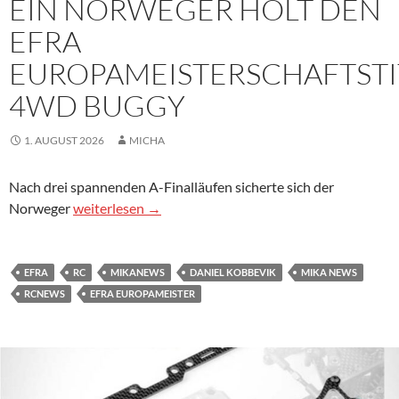
EIN NORWEGER HOLT DEN
EFRA
EUROPAMEISTERSCHAFTSTI
4WD BUGGY
1. AUGUST 2026
MICHA
Nach drei spannenden A-Finalläufen sicherte sich der
Ein Norweger holt den EFRA Europameisterschaftsti
Norweger
weiterlesen
→
EFRA
RC
MIKANEWS
DANIEL KOBBEVIK
MIKA NEWS
RCNEWS
EFRA EUROPAMEISTER