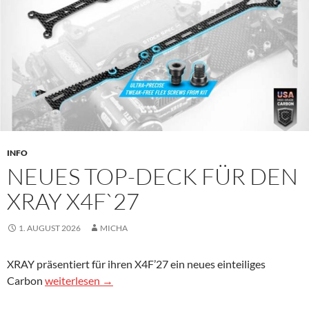
INFO
NEUES TOP-DECK FÜR DEN
XRAY X4F`27
1. AUGUST 2026
MICHA
XRAY präsentiert für ihren X4F’27 ein neues einteiliges
Neues Top-Deck für den Xray X4F`27
Carbon
weiterlesen
→