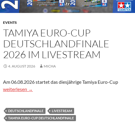
EVENTS
TAMIYA EURO-CUP
DEUTSCHLANDFINALE
2026 IM LIVESTREAM
4. AUGUST 2026
MICHA
Am 06.08.2026 startet das diesjährige Tamiya Euro-Cup
Tamiya Euro-Cup Deutschlandfinale 2026 im Livestream
weiterlesen
→
DEUTSCHLANDFINALE
LIVESTREAM
TAMIYA EURO-CUP DEUTSCHLANDFINALE