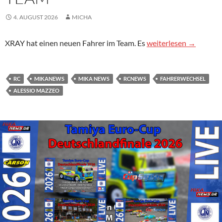
4. AUGUST 2026
MICHA
Mazzeo wechselt in Xr
XRAY hat einen neuen Fahrer im Team. Es
weiterlesen
→
RC
MIKANEWS
MIKA NEWS
RCNEWS
FAHRERWECHSEL
ALESSIO MAZZEO