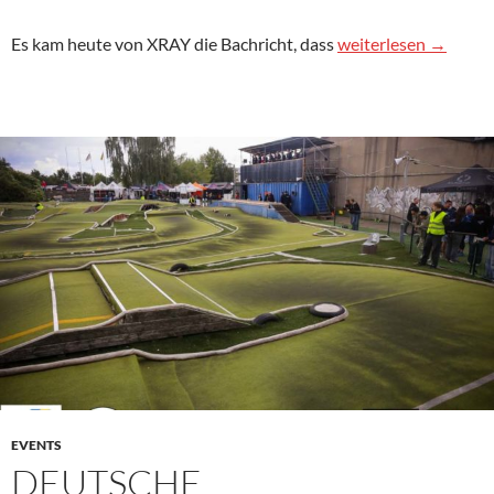
Unterschütz im XRA
Es kam heute von XRAY die Bachricht, dass
weiterlesen
→
EVENTS
DEUTSCHE