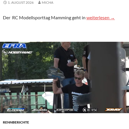
1. AUGUST 2026
MICHA
Neue Infos zum RC 
Der
RC
Modellsporttag Mamming geht in
weiterlesen
→
RENNBERICHTE