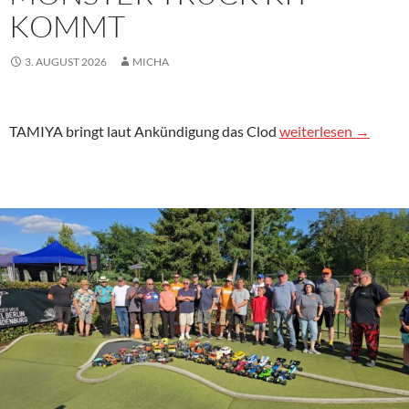
KOMMT
3. AUGUST 2026
MICHA
TAMIYA Clod Buster 
TAMIYA bringt laut Ankündigung das Clod
weiterlesen
→