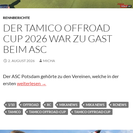
RENNBERICHTE
DER TAMICO OFFROAD
CUP 2026 WAR ZU GAST
BEIM ASC
2. AUGUST 2026
MICHA
Der ASC Potsdam gehörte zu den Vereinen, welche in der
Der Tamico Offroad Cup 2026 war zu Gast beim ASC
ersten
weiterlesen
→
1/10
OFFROAD
RC
MIKANEWS
MIKA NEWS
RCNEWS
TAMICO
TAMICO OFFROAD-CUP
TAMICO OFFROAD CUP