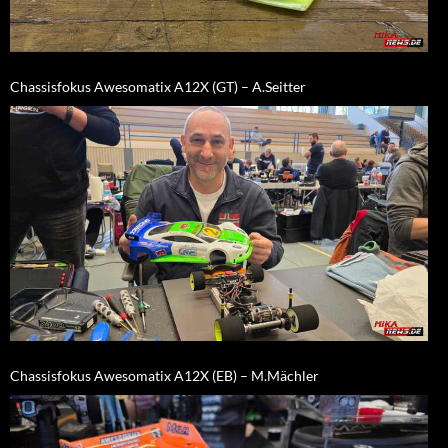
Chassisfokus Awesomatix A12X (GT) – A.Seitter
Chassisfokus Awesomatix A12X (EB) – M.Mächler