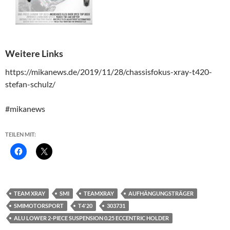
Weitere Links
https://mikanews.de/2019/11/28/chassisfokus-xray-t420-
stefan-schulz/
#mikanews
TEILEN MIT:
TEAM XRAY
SMI
TEAMXRAY
AUFHÄNGUNGSTRÄGER
SMIMOTORSPORT
T4'20
303731
ALU LOWER 2-PIECE SUSPENSION 0.25 ECCENTRIC HOLDER