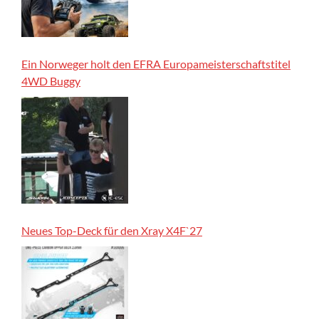
Ein Norweger holt den EFRA Europameisterschaftstitel
4WD Buggy
Neues Top-Deck für den Xray X4F`27