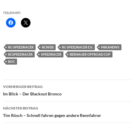
TEILEN MIT:
RC-SPEEDRACER
RCWEB
RC-SPEEDRACER E.V.
MIKANEWS
RCSPEEDRACER
SPEEDRACER
BERNAUER OFFROAD CUP
BOC
Beitragsnavigation
VORHERIGER BEITRAG
Im Blick – Der Blackout Bronco
NÄCHSTER BEITRAG
Tim Rösch – Schnell fahren gegen andere Rennfahrer