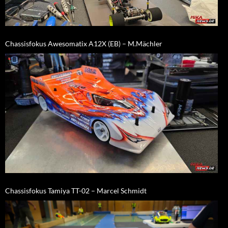
Chassisfokus Awesomatix A12X (EB) – M.Mächler
Chassisfokus Tamiya TT-02 – Marcel Schmidt