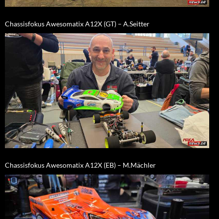
Chassisfokus Awesomatix A12X (GT) – A.Seitter
Chassisfokus Awesomatix A12X (EB) – M.Mächler