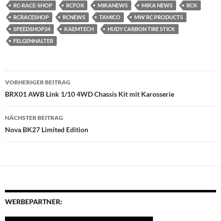
RC-RACE-SHOP
RCFOX
MIKANEWS
MIKA NEWS
RCK
RCRACESHOP
RCNEWS
TAMICO
MW RC PRODUCTS
SPEEDSHOP24
KAEMTECH
HUDY CARBON TIRE STICK
FELGENHALTER
Beitragsnavigation
VORHERIGER BEITRAG
BRX01 AWB Link 1/10 4WD Chassis Kit mit Karosserie
NÄCHSTER BEITRAG
Nova BK27 Limited Edition
WERBEPARTNER: