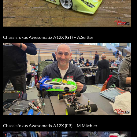
Chassisfokus Awesomatix A12X (GT) – A.Seitter
Chassisfokus Awesomatix A12X (EB) – M.Mächler