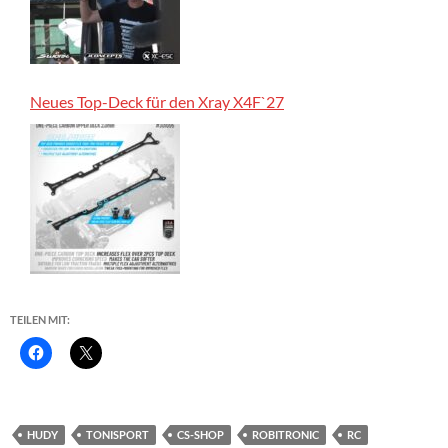
Neues Top-Deck für den Xray X4F`27
TEILEN MIT:
HUDY
TONISPORT
CS-SHOP
ROBITRONIC
RC